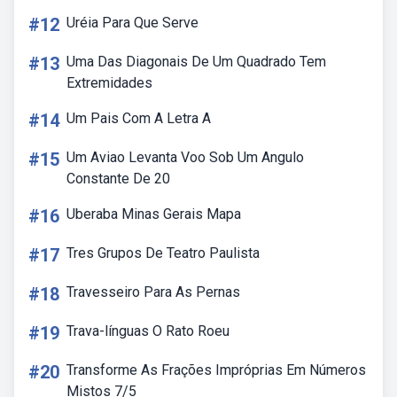
#12
Uréia Para Que Serve
#13
Uma Das Diagonais De Um Quadrado Tem
Extremidades
#14
Um Pais Com A Letra A
#15
Um Aviao Levanta Voo Sob Um Angulo
Constante De 20
#16
Uberaba Minas Gerais Mapa
#17
Tres Grupos De Teatro Paulista
#18
Travesseiro Para As Pernas
#19
Trava-línguas O Rato Roeu
#20
Transforme As Frações Impróprias Em Números
Mistos 7/5