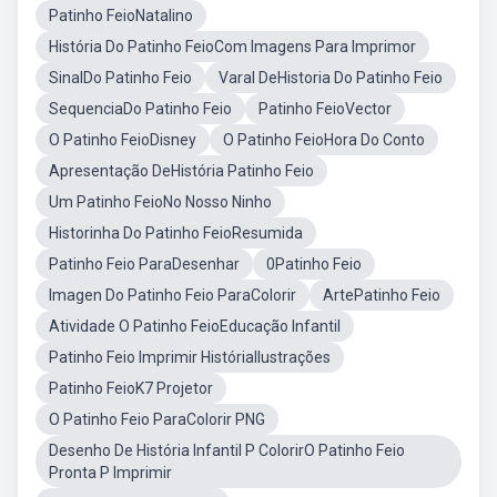
Patinho FeioNatalino
História Do Patinho FeioCom Imagens Para Imprimor
SinalDo Patinho Feio
Varal DeHistoria Do Patinho Feio
SequenciaDo Patinho Feio
Patinho FeioVector
O Patinho FeioDisney
O Patinho FeioHora Do Conto
Apresentação DeHistória Patinho Feio
Um Patinho FeioNo Nosso Ninho
Historinha Do Patinho FeioResumida
Patinho Feio ParaDesenhar
0Patinho Feio
Imagen Do Patinho Feio ParaColorir
ArtePatinho Feio
Atividade O Patinho FeioEducação Infantil
Patinho Feio Imprimir HistóriaIlustrações
Patinho FeioK7 Projetor
O Patinho Feio ParaColorir PNG
Desenho De História Infantil P ColorirO Patinho Feio
Pronta P Imprimir