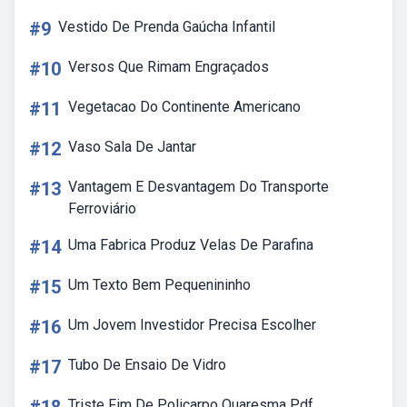
#9
Vestido De Prenda Gaúcha Infantil
#10
Versos Que Rimam Engraçados
#11
Vegetacao Do Continente Americano
#12
Vaso Sala De Jantar
#13
Vantagem E Desvantagem Do Transporte
Ferroviário
#14
Uma Fabrica Produz Velas De Parafina
#15
Um Texto Bem Pequenininho
#16
Um Jovem Investidor Precisa Escolher
#17
Tubo De Ensaio De Vidro
Triste Fim De Policarpo Quaresma Pdf