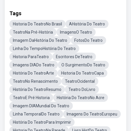
Tags
Historia Do TeatroNo Brasil
AHistória Do Teatro
TeatroNa Pré-História
ImagensO Teatro
Imagem DaHistória Do Teatro
FotosDo Teatro
Linha Do TempoHistória Do Teatro
Historia ParaTeatro
Escritores DeTeatro
Imagens DIADo Teatro
O SurgimentoDo Teatro
História Do TeatroArte
Historia Do TeatroCapa
TeatroNo Renascimento
TeatroOcidental
História Do TeatroResumo
Teatro DoLivro
TeatroE Pré Historia
História Do TeatroNo Acre
Imagem DIAMundial Do Teatro
Linha TemporalDo Teatro
Imagens Do TeatroEuropeu
História Do TeatroPara Imprimir
Historia Do TeatroNa Parede
Livro HistDo Teatro