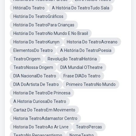
HitóriaDo Teatro
A História Do TeatroTudo Sala
História Do TeatroGráficos
História Do TeatroPara Crianças
História Do TeatroNo Mundo E No Brasil
Historia Do TeatroKunyn
Historia Do TeatroAcreano
ElementosDo Teatro
A História Do TeatroPoesia
TeatroOrigem
Revolução TeatralHistória
TeatroNossa Origem
DIA Mundial OTheatre
DIA NacionalDo Teatro
Frase DIADo Teatro
DIA DoArtista De Teatro
Primeiro TeatroNo Mundo
Historia De TeatroDe Princesa
A Historia CuriosaDo Teatro
Cartaz Do TeatroEm Movimento
Historia TeatroAdamastor Centro
Historia Do TeatroAo Ar Livre
TeatroPercas
TeatroNo Renascentismo
NomeTeatro