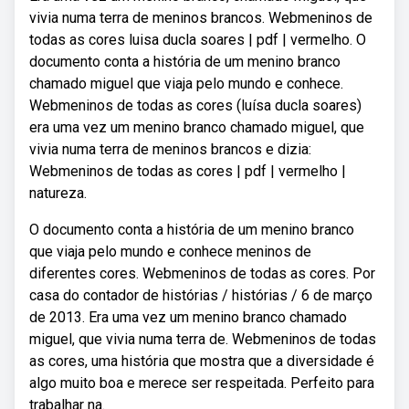
vivia numa terra de meninos brancos. Webmeninos de
todas as cores luisa ducla soares | pdf | vermelho. O
documento conta a história de um menino branco
chamado miguel que viaja pelo mundo e conhece.
Webmeninos de todas as cores (luísa ducla soares)
era uma vez um menino branco chamado miguel, que
vivia numa terra de meninos brancos e dizia:
Webmeninos de todas as cores | pdf | vermelho |
natureza.
O documento conta a história de um menino branco
que viaja pelo mundo e conhece meninos de
diferentes cores. Webmeninos de todas as cores. Por
casa do contador de histórias / histórias / 6 de março
de 2013. Era uma vez um menino branco chamado
miguel, que vivia numa terra de. Webmeninos de todas
as cores, uma história que mostra que a diversidade é
algo muito boa e merece ser respeitada. Perfeito para
trabalhar na.