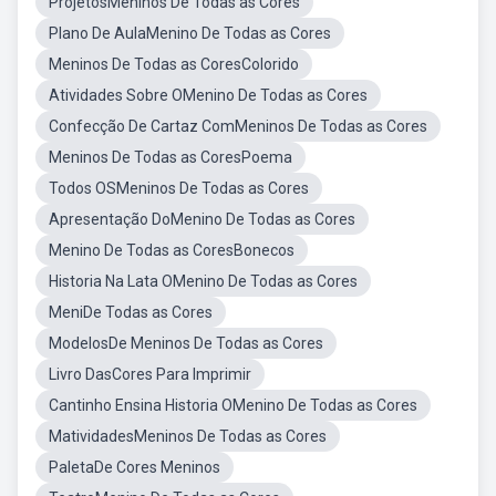
ProjetosMeninos De Todas as Cores
Plano De AulaMenino De Todas as Cores
Meninos De Todas as CoresColorido
Atividades Sobre OMenino De Todas as Cores
Confecção De Cartaz ComMeninos De Todas as Cores
Meninos De Todas as CoresPoema
Todos OSMeninos De Todas as Cores
Apresentação DoMenino De Todas as Cores
Menino De Todas as CoresBonecos
Historia Na Lata OMenino De Todas as Cores
MeniDe Todas as Cores
ModelosDe Meninos De Todas as Cores
Livro DasCores Para Imprimir
Cantinho Ensina Historia OMenino De Todas as Cores
MatividadesMeninos De Todas as Cores
PaletaDe Cores Meninos