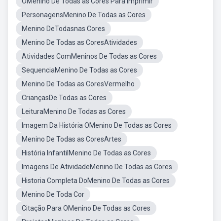
OMenino De Todas as Cores Para Imprimir
PersonagensMenino De Todas as Cores
Menino DeTodasnas Cores
Menino De Todas as CoresAtividades
Atividades ComMeninos De Todas as Cores
SequenciaMenino De Todas as Cores
Menino De Todas as CoresVermelho
CriançasDe Todas as Cores
LeituraMenino De Todas as Cores
Imagem Da História OMenino De Todas as Cores
Menino De Todas as CoresArtes
História InfantilMenino De Todas as Cores
Imagens De AtividadeMenino De Todas as Cores
Historia Completa DoMenino De Todas as Cores
Menino De Toda Cor
Citação Para OMenino De Todas as Cores