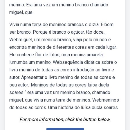
menino. Era uma vez um menino branco chamado
miguel, que.
Vivia numa terra de meninos brancos e dizia: É bom
ser branco. Porque é branco o açúcar, tão doce,.
Webmiguel, um menino branco, viaja pelo mundo e
encontra meninos de diferentes cores em cada lugar.
Ele conhece flor de lótus, uma menina amarela,
lumumba um menino. Websequência didática sobre o
livro menino de todas as cores introdução ao livro e
autor. Apresentar o livro menino de todas as cores e
seu autor,. Meninos de todas as cores luisa ducla
soares “ era uma vez um menino branco, chamado
miguel, que vivia numa terra de meninos. Webmeninos
de todas as cores. Uma história de luísa ducla soares.
For more information, click the button below.