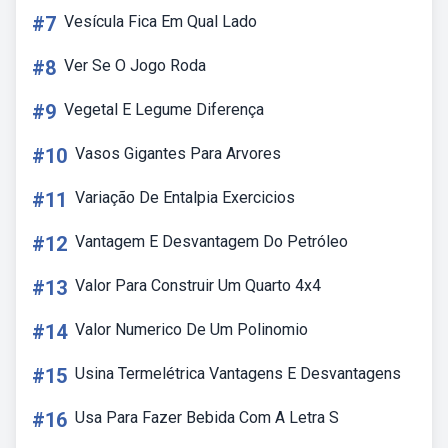
#7
Vesícula Fica Em Qual Lado
#8
Ver Se O Jogo Roda
#9
Vegetal E Legume Diferença
#10
Vasos Gigantes Para Arvores
#11
Variação De Entalpia Exercicios
#12
Vantagem E Desvantagem Do Petróleo
#13
Valor Para Construir Um Quarto 4x4
#14
Valor Numerico De Um Polinomio
#15
Usina Termelétrica Vantagens E Desvantagens
#16
Usa Para Fazer Bebida Com A Letra S