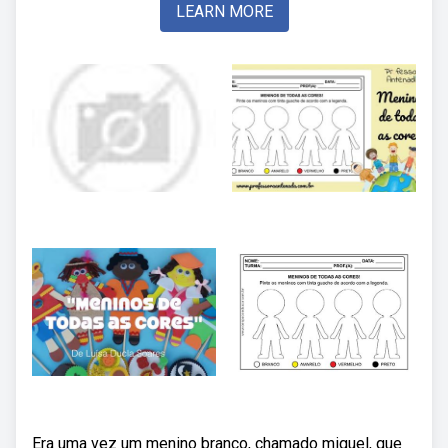
LEARN MORE
Era uma vez um menino branco, chamado miguel, que