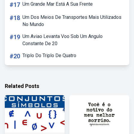
#17
Um Grande Mar Está A Sua Frente
#18
Um Dos Meios De Transportes Mais Utilizados
No Mundo
#19
Um Aviao Levanta Voo Sob Um Angulo
Constante De 20
#20
Triplo Do Triplo De Quatro
Related Posts