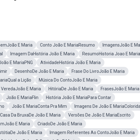
emJoão E Maria
Conto João E MariaResumo
ImagensJoão E Ma
al
Imagem DaHistória João E Maria
ResumoHistoria Joao E Mari
João E MariaPNG
AtividadeHistória João E Maria
imir
DesenhoDe João E Maria
Frase Do LivroJoão E Maria
ariaQual a Lição
Música Do ContoJoão E Maria
 VeredaJoão E Maria
HitóriaDe João E Maria
FrasesJoão E Maria
João E MariaFlin
História João E MariaPara Contar
ho
João E MariaConta Pra Mim
Imagens De João E MariaColorid
Casa Da BruxaDe João E Maria
Versões De João E MariaEscrito
emJoão E Maria
CriadoDe João E Maria
tótiaDe João E Maria
Imagem Referentes Ao ContoJoão E Maria