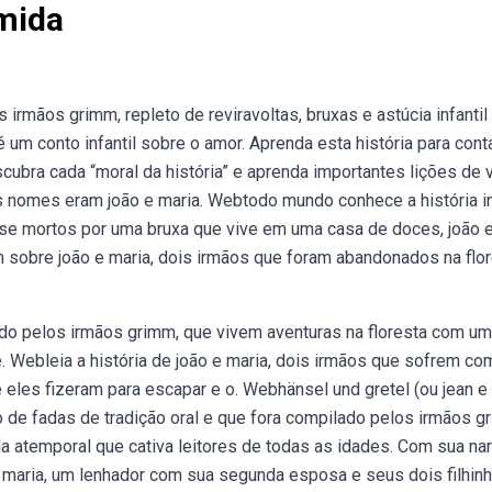
umida
irmãos grimm, repleto de reviravoltas, bruxas e astúcia infantil
 um conto infantil sobre o amor. Aprenda esta história para cont
ubra cada “moral da história” e aprenda importantes lições de v
s nomes eram joão e maria. Webtodo mundo conhece a história in
se mortos por uma bruxa que vive em uma casa de doces, joão e
 sobre joão e maria, dois irmãos que foram abandonados na flo
ado pelos irmãos grimm, que vivem aventuras na floresta com u
. Webleia a história de joão e maria, dois irmãos que sofrem co
 eles fizeram para escapar e o. Webhänsel und gretel (ou jean e
o de fadas de tradição oral e que fora compilado pelos irmãos g
a atemporal que cativa leitores de todas as idades. Com sua nar
e maria, um lenhador com sua segunda esposa e seus dois filhinh