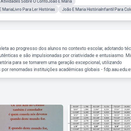
Atividades Sobre O ContoJoão E Maria
 MariaLivro Para Ler Histórias
João E Maria HistóriaInfantil Para Colo
leta ao progresso dos alunos no contexto escolar, adotando té
tênticas e são impulsionadas por criatividade e entusiasmo. M
etória para se tornarem uma geração excepcional, utilizando
 por renomadas instituições acadêmicas globais - fdp.aau.edu.et