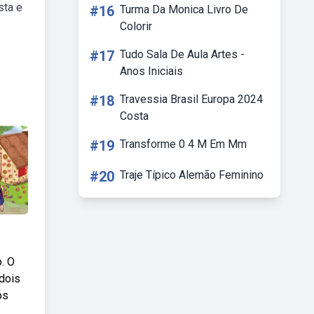
sta e
#16
Turma Da Monica Livro De
Colorir
#17
Tudo Sala De Aula Artes -
Anos Iniciais
#18
Travessia Brasil Europa 2024
Costa
#19
Transforme 0 4 M Em Mm
#20
Traje Típico Alemão Feminino
. O
 dois
os