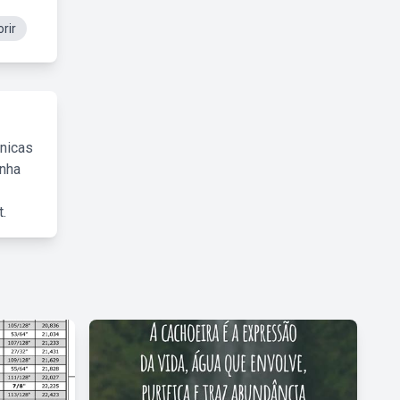
rir
cnicas
inha
.