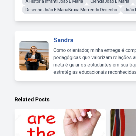
A Historia InfantilJoão E Maria
CienciaJoão E Maria
Desenho João E MariaBruxa Morrendo Desenho
João E
Sandra
Como orientador, minha entrega é comp
pedagógicas que valorizam relações au
meta é guiar os estudantes em sua traj
estratégias educacionais reconhecidas
Related Posts