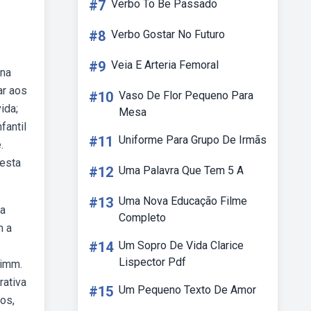
#7
Verbo To Be Passado
#8
Verbo Gostar No Futuro
#9
Veia E Arteria Femoral
 na
ar aos
#10
Vaso De Flor Pequeno Para
ida;
Mesa
fantil
#11
Uniforme Para Grupo De Irmãs
.
resta
#12
Uma Palavra Que Tem 5 A
#13
Uma Nova Educação Filme
ma
Completo
m a
#14
Um Sopro De Vida Clarice
Lispector Pdf
rimm.
rativa
#15
Um Pequeno Texto De Amor
os,