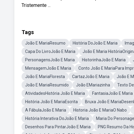
Tristemente ...
Tags
João E MariaResumo
História DoJoão E Maria
Imag
Capa Do LivroJoão E Maria
João E Maria HistóriaOrigin
PersonagensJoão E Maria
HistorinhaJoão E Maria
MensagemJoão E Maria
Conto João E MariaPara Impr
João E MariaFloresta
CartazJoão E Maria
João E M
João E MariaResumido
João EMariazinha
Texto De
AtividadesHistória João E Maria
FantasiaJoão E Maria
História João E MariaEscrita
Bruxa João E MariaDesen
A FábulaJoão E Maria
Historia João E MariaO Nabo
História Interativa DoJoão E Maria
Maria Do Personag
Desenhos Para PintarJoão E Maria
PNG Resumo Da His