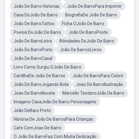
João De Barro Historias
João De BarroPara Imprimir
Casa DoJoão De Barro
BiografiaDe João De Barro
João De BarroTattoo
Ficha OJoão De Barro
Poesia DoJoão De Barro
João De BarroPoste
João De BarroLetra
Atividades DoJoão De Barro
João Do BarroPreto
João De BarrosLivros
João De BarroCasal
Livro Como Surgiu OJoão De Barro
CartilhaDe João De Barros
João De BarroPara Colorir
João De BarroJogando Bola
Joao De BarroIlustração
Joao De BarroNovela
Marcello TeodoroJoão De Barro
Imagens CasaJoão De Barro Personagens
João DeBaro Preto
História De João De BarrosPara Crianças
Cafe ComJoao De Barro
O João De BarroFaz Com Muita Dedicação