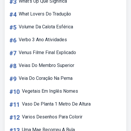
#3
What's Up Que Significa
#4
What Lovers Do Tradução
#5
Volume Da Calota Esférica
#6
Verbo 3 Ano Atividades
#7
Venus Filme Final Explicado
#8
Veias Do Membro Superior
#9
Veia Do Coração Na Perna
#10
Vegetais Em Inglês Nomes
#11
Vaso De Planta 1 Metro De Altura
#12
Varios Desenhos Para Colorir
#13
Uma Mae Recorreu A Bula