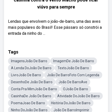
viúvo para sempre
Lendas que envolvem o joão-de-barro, uma das aves
mais populares do Brasil! Esse pássaro só constrói a
entrada da ninho do ...
Tags
ImagensJoão De Barro
ImagemDe João De Barro
A Lenda DoJoão De Barro
TextoJoão De Barro
LivroJoão De Barro
João De BarroFoto Com Legenda
DesenhoDe João De Barro
João De BarroAve
Conta Pra MimJoão De Barro
OJoão De Barro
CasinhaDe João De Barro
Atividade DoJoão De Barro
PoemaJoao De Barro
História DoJoão De Barro
Ninho DoJoão De Barro
João De BarroImprimir