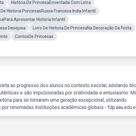
ta
História De PrincesaEnventada Com Letra
 De Historia PrincesasRussa Francesa India Infantil
aPara Apresentar História Infantil
cesa Desejosa
Livro De Historia De PrincesaNa Decoração Da Festa
ente
ContosDe Princesas
leta ao progresso dos alunos no contexto escolar, adotando té
tênticas e são impulsionadas por criatividade e entusiasmo. M
etória para se tornarem uma geração excepcional, utilizando
 por renomadas instituições acadêmicas globais - fdp.aau.edu.et