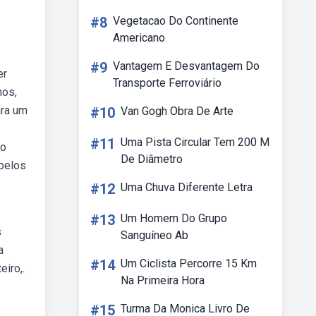
#8
Vegetacao Do Continente
Americano
#9
Vantagem E Desvantagem Do
er
Transporte Ferroviário
nos,
ara um
#10
Van Gogh Obra De Arte
#11
Uma Pista Circular Tem 200 M
vo
De Diâmetro
abelos
#12
Uma Chuva Diferente Letra
#13
Um Homem Do Grupo
s
Sanguíneo Ab
a
#14
Um Ciclista Percorre 15 Km
iro,.
Na Primeira Hora
#15
Turma Da Monica Livro De