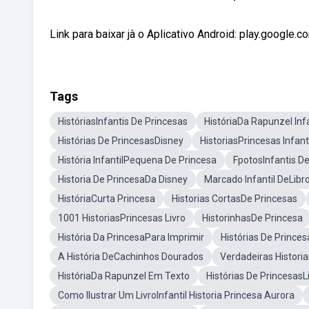
Link para baixar jà o Aplicativo Android: play.googl
Tags
HistóriasInfantis De Princesas
HistóriaDa Rapunzel Infa
Histórias De PrincesasDisney
HistoriasPrincesas Infanti
História InfantilPequena De Princesa
FpotosInfantis D
Historia De PrincesaDa Disney
Marcado Infantil DeLibr
HistóriaCurta Princesa
Historias CortasDe Princesas
1001 HistoriasPrincesas Livro
HistorinhasDe Princesa
História Da PrincesaPara Imprimir
Histórias De Prince
A História DeCachinhos Dourados
Verdadeiras Histori
HistóriaDa Rapunzel Em Texto
Histórias De Princesas
Como Ilustrar Um LivroInfantil Historia Princesa Aurora