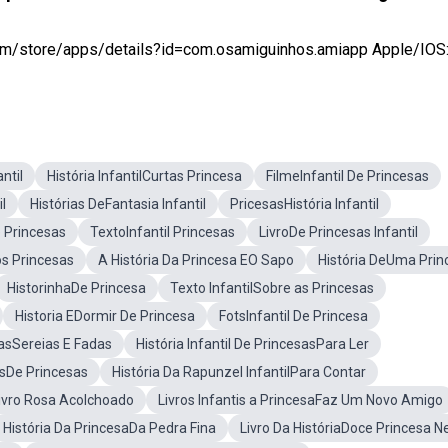
e.com/store/apps/details?id=com.osamiguinhos.amiapp Apple/IOS: .
ntil
História InfantilCurtas Princesa
FilmeInfantil De Princesas
l
Histórias DeFantasia Infantil
PricesasHistória Infantil
e Princesas
TextoInfantil Princesas
LivroDe Princesas Infantil
os Princesas
A História Da Princesa EO Sapo
História DeUma Prin
HistorinhaDe Princesa
Texto InfantilSobre as Princesas
Historia EDormir De Princesa
FotsInfantil De Princesa
sasSereias E Fadas
História Infantil De PrincesasPara Ler
asDe Princesas
História Da Rapunzel InfantilPara Contar
Livro Rosa Acolchoado
Livros Infantis a PrincesaFaz Um Novo Amigo
História Da PrincesaDa Pedra Fina
Livro Da HistóriaDoce Princesa N