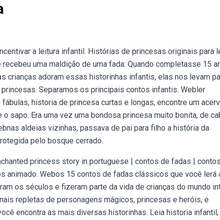
a
entivar a leitura infantil. Histórias de princesas originais para l
que recebeu uma maldição de uma fada: Quando completasse 15 a
as crianças adoram essas historinhas infantis, elas nos levam p
e princesas. Separamos os principais contos infantis. Webler
 fábulas, historia de princesa curtas e longas, encontre um acer
 e o sapo. Era uma vez uma bondosa princesa muito bonita, de c
bnas aldeias vizinhas, passava de pai para filho a história da
protegida pelo bosque cerrado.
nchanted princess story in portuguese | contos de fadas | conto
nhos animado. Webos 15 contos de fadas clássicos que você lerá 
am os séculos e fizeram parte da vida de crianças do mundo inte
onais repletas de personagens mágicos, princesas e heróis, e
ocê encontra as mais diversas historinhas. Leia historia infantil,