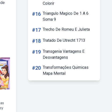
 de
Colorir
#16
Triangulo Magico De 1 A 6
Soma 9
#17
Trecho De Romeu E Julieta
#18
Tratado De Utrecht 1713
#19
Transgenia Vantagens E
Desvantagens
#20
Transformações Quimicas
Mapa Mental
las
ey