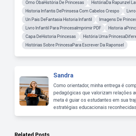
Omo ObaHistória De Princesas
HistóriaDa Rapunzel La
Historia Infantis DePrinsesa Com Cabelos Crespo
Livro
Un Pais DeFantasia Historia Infantil
Imagens De Princes
Livro Infantil Para PrincesaImprimir PDF
Historia aPrin
Capa DeHistoria Princesas
História Uma PrincesaDifer
Histórias Sobre PrincesaPara Escrever Da Raponsel
Sandra
Como orientador, minha entrega é comp
pedagógicas que valorizam relações au
meta é guiar os estudantes em sua traj
estratégias educacionais reconhecidas
Related Posts