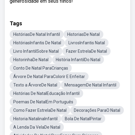
generosidade em seus filhos!
Tags
HistóriasDe Natal Infantil
HistoriasDe Natal
HistóriasInfantis De Natal
LivrosInfantis Natal
Livro InfantilSobre Natal
Fazer EstrelaDe Natal
HistorinhaDe Natal
História InfantilDo Natal
Conto De Natal ParaCrianças
Árvore De Natal ParaColorir E Enfeitar
Texto a ÁrvoreDe Natal
MensagemDe Natal Infantil
Histórias De NatalEducação Infantil
Poemas De NatalEm Português
Como Fazer EstrelaDe Natal
Decorações ParaO Natal
Historia NatalinaInfantil
Bola De NatalPintar
A Lenda Da VelaDe Natal