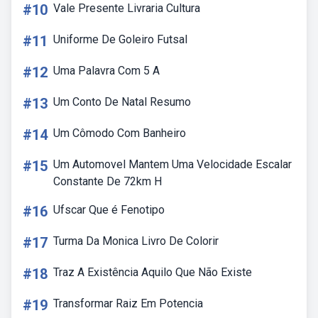
#10
Vale Presente Livraria Cultura
#11
Uniforme De Goleiro Futsal
#12
Uma Palavra Com 5 A
#13
Um Conto De Natal Resumo
#14
Um Cômodo Com Banheiro
#15
Um Automovel Mantem Uma Velocidade Escalar
Constante De 72km H
#16
Ufscar Que é Fenotipo
#17
Turma Da Monica Livro De Colorir
#18
Traz A Existência Aquilo Que Não Existe
#19
Transformar Raiz Em Potencia