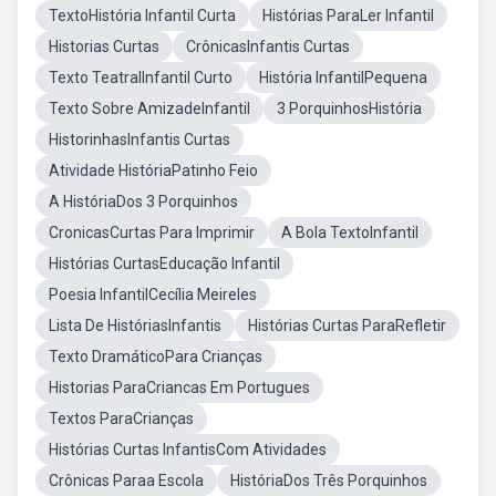
TextoHistória Infantil Curta
Histórias ParaLer Infantil
Historias Curtas
CrônicasInfantis Curtas
Texto TeatralInfantil Curto
História InfantilPequena
Texto Sobre AmizadeInfantil
3 PorquinhosHistória
HistorinhasInfantis Curtas
Atividade HistóriaPatinho Feio
A HistóriaDos 3 Porquinhos
CronicasCurtas Para Imprimir
A Bola TextoInfantil
Histórias CurtasEducação Infantil
Poesia InfantilCecília Meireles
Lista De HistóriasInfantis
Histórias Curtas ParaRefletir
Texto DramáticoPara Crianças
Historias ParaCriancas Em Portugues
Textos ParaCrianças
Histórias Curtas InfantisCom Atividades
Crônicas Paraa Escola
HistóriaDos Três Porquinhos