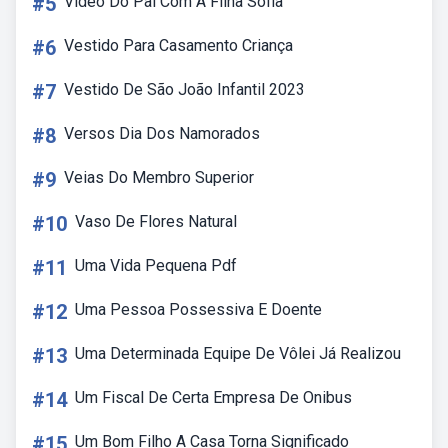
#5
Vídeo Do Pai Com A Filha Sofia
#6
Vestido Para Casamento Criança
#7
Vestido De São João Infantil 2023
#8
Versos Dia Dos Namorados
#9
Veias Do Membro Superior
#10
Vaso De Flores Natural
#11
Uma Vida Pequena Pdf
#12
Uma Pessoa Possessiva E Doente
#13
Uma Determinada Equipe De Vôlei Já Realizou
#14
Um Fiscal De Certa Empresa De Onibus
#15
Um Bom Filho A Casa Torna Significado