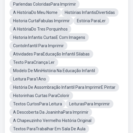
Parlendas ColoridasPara Imprimir
A HistóriaDo Meu Nome
Histórias InfantisDivertidas
Historia CurtaFabulas Imprimir
Estória ParaLer
A HistóriaDo Tres Porquinhos
Historia Infantis CurtasE Com Imagens
ContoInfantil Para Imprimir
Atividades ParaEducação Infantil Silabas
Texto ParaCriança Ler
Modelo De MiniHistória Na Educação Infantil
Leitura Para1Ano
História De Assombração Infantil Para ImprimirE Pintar
Historinhas Curtas ParaColorir
Textos CurtosPara Leitura
LeiturasPara Imprimir
A Descoberta Da JoaninhaPara Imprimir
A Chapeuzinho Vermelho História Original
Textos ParaTrabalhar Em Sala De Aula