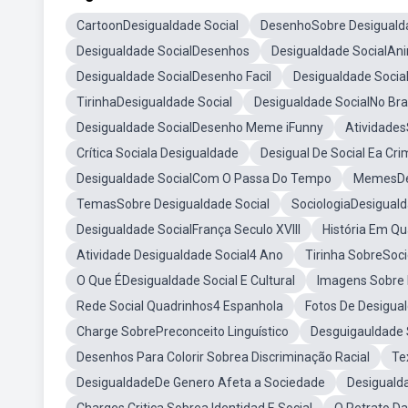
CartoonDesigualdade Social
DesenhoSobre Desigualda
Desigualdade SocialDesenhos
Desigualdade SocialAn
Desigualdade SocialDesenho Facil
Desigualdade Soci
TirinhaDesigualdade Social
Desigualdade SocialNo Bra
Desigualdade SocialDesenho Meme iFunny
Atividades
Crítica Sociala Desigualdade
Desigual De Social Ea Cri
Desigualdade SocialCom O Passa Do Tempo
MemesDes
TemasSobre Desigualdade Social
SociologiaDesiguald
Desigualdade SocialFrança Seculo XVIII
História Em Qu
Atividade Desigualdade Social4 Ano
Tirinha SobreSoc
O Que ÉDesigualdade Social E Cultural
Imagens Sobre
Rede Social Quadrinhos4 Espanhola
Fotos De Desigua
Charge SobrePreconceito Linguístico
Desguigauldade 
Desenhos Para Colorir Sobrea Discriminação Racial
Te
DesigualdadeDe Genero Afeta a Sociedade
Desiguald