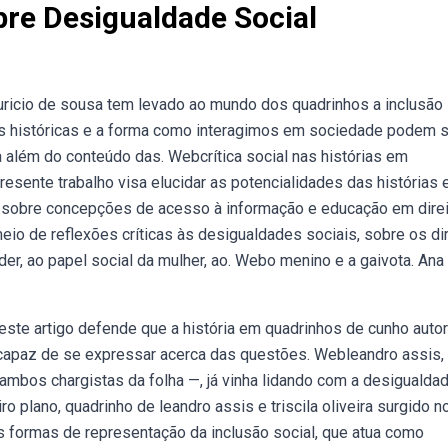
re Desigualdade Social
uricio de sousa tem levado ao mundo dos quadrinhos a inclusão
s históricas e a forma como interagimos em sociedade podem s
 além do conteúdo das. Webcrítica social nas histórias em
resente trabalho visa elucidar as potencialidades das histórias 
os sobre concepções de acesso à informação e educação em dire
io de reflexões críticas às desigualdades sociais, sobre os di
er, ao papel social da mulher, ao. Webo menino e a gaivota. Ana
este artigo defende que a história em quadrinhos de cunho autor
capaz de se expressar acerca das questões. Webleandro assis,
 —ambos chargistas da folha —, já vinha lidando com a desigualda
 plano, quadrinho de leandro assis e triscila oliveira surgido n
s formas de representação da inclusão social, que atua como