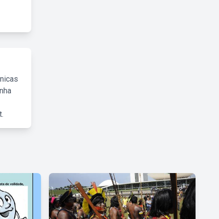
cnicas
inha
.