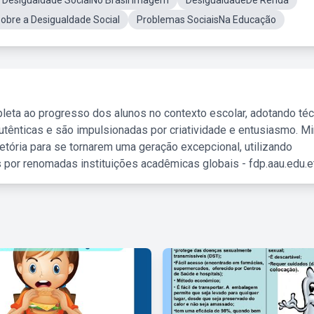
 Desigualdade SocialNo Brasil Imagem
DesigualdadeDe Renda
bre a Desigualdade Social
Problemas SociaisNa Educação
leta ao progresso dos alunos no contexto escolar, adotando té
tênticas e são impulsionadas por criatividade e entusiasmo. M
etória para se tornarem uma geração excepcional, utilizando
 por renomadas instituições acadêmicas globais - fdp.aau.edu.et