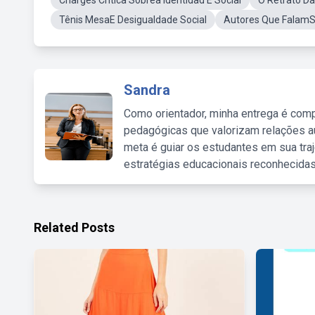
Charges Critica Sobrea Identidad E Social
O Retrato Da
Tênis MesaE Desigualdade Social
Autores Que FalamSo
Sandra
Como orientador, minha entrega é comp
pedagógicas que valorizam relações au
meta é guiar os estudantes em sua traj
estratégias educacionais reconhecidas
Related Posts