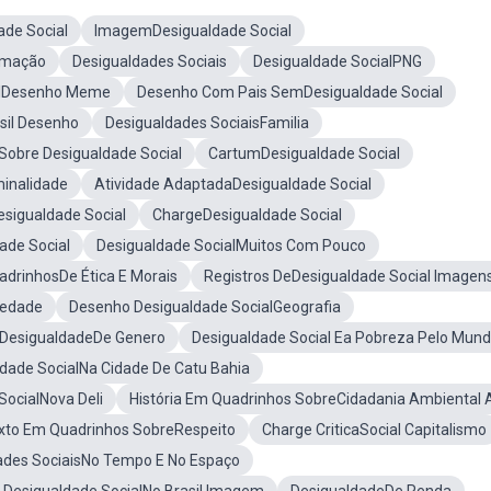
de Social
ImagemDesigualdade Social
imação
Desigualdades Sociais
Desigualdade SocialPNG
alDesenho Meme
Desenho Com Pais SemDesigualdade Social
sil Desenho
Desigualdades SociaisFamilia
Sobre Desigualdade Social
CartumDesigualdade Social
minalidade
Atividade AdaptadaDesigualdade Social
igualdade Social
ChargeDesigualdade Social
ade Social
Desigualdade SocialMuitos Com Pouco
adrinhosDe Ética E Morais
Registros DeDesigualdade Social Imagen
iedade
Desenho Desigualdade SocialGeografia
 DesigualdadeDe Genero
Desigualdade Social Ea Pobreza Pelo Mun
ldade SocialNa Cidade De Catu Bahia
SocialNova Deli
História Em Quadrinhos SobreCidadania Ambiental 
xto Em Quadrinhos SobreRespeito
Charge CriticaSocial Capitalismo
ades SociaisNo Tempo E No Espaço