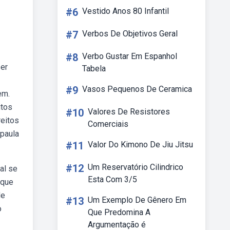
#6
Vestido Anos 80 Infantil
#7
Verbos De Objetivos Geral
#8
Verbo Gustar Em Espanhol
er
Tabela
#9
Vasos Pequenos De Ceramica
em.
itos
#10
Valores De Resistores
reitos
Comerciais
 paula
#11
Valor Do Kimono De Jiu Jitsu
#12
Um Reservatório Cilindrico
al se
Esta Com 3/5
 que
de
#13
Um Exemplo De Gênero Em
o
Que Predomina A
Argumentação é