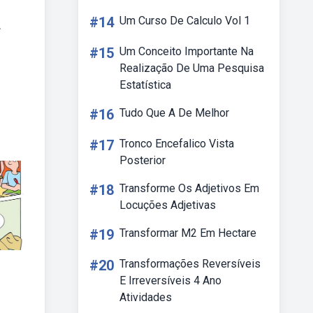
#14
Um Curso De Calculo Vol 1
A
#15
Um Conceito Importante Na
Realização De Uma Pesquisa
Estatística
#16
Tudo Que A De Melhor
#17
Tronco Encefalico Vista
Posterior
#18
Transforme Os Adjetivos Em
Locuções Adjetivas
#19
Transformar M2 Em Hectare
#20
Transformações Reversíveis
E Irreversíveis 4 Ano
Atividades