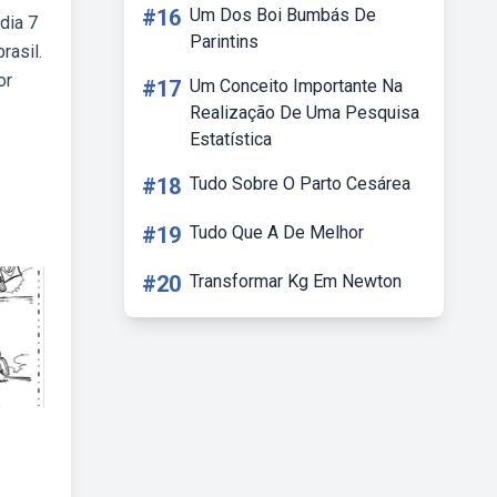
#16
Um Dos Boi Bumbás De
dia 7
Parintins
rasil.
or
#17
Um Conceito Importante Na
Realização De Uma Pesquisa
Estatística
#18
Tudo Sobre O Parto Cesárea
#19
Tudo Que A De Melhor
#20
Transformar Kg Em Newton