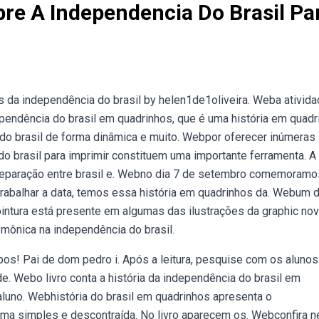
re A Independencia Do Brasil Pa
 da independência do brasil by helen1de1oliveira. Weba ativid
dependência do brasil em quadrinhos, que é uma história em quad
a do brasil de forma dinâmica e muito. Webpor oferecer inúmeras
do brasil para imprimir constituem uma importante ferramenta. A
 separação entre brasil e. Webno dia 7 de setembro comemoramo
trabalhar a data, temos essa história em quadrinhos da. Webum 
ntura está presente em algumas das ilustrações da graphic nov
a mônica na independência do brasil.
s! Pai de dom pedro i. Após a leitura, pesquise com os alunos
. Webo livro conta a história da independência do brasil em
luno. Webhistória do brasil em quadrinhos apresenta o
ma simples e descontraída. No livro aparecem os. Webconfira n