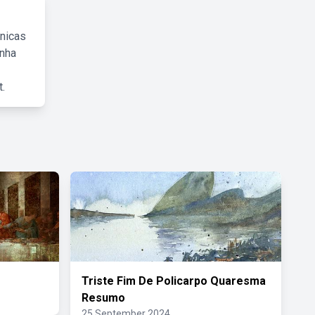
cnicas
inha
.
Triste Fim De Policarpo Quaresma
Resumo
25 September 2024