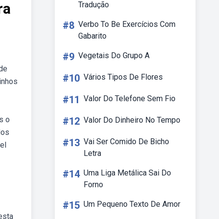
ra
Tradução
#8
Verbo To Be Exercícios Com
Gabarito
#9
Vegetais Do Grupo A
ade
#10
Vários Tipos De Flores
rinhos
#11
Valor Do Telefone Sem Fio
s o
#12
Valor Do Dinheiro No Tempo
dos
#13
Vai Ser Comido De Bicho
el
Letra
#14
Uma Liga Metálica Sai Do
Forno
#15
Um Pequeno Texto De Amor
esta