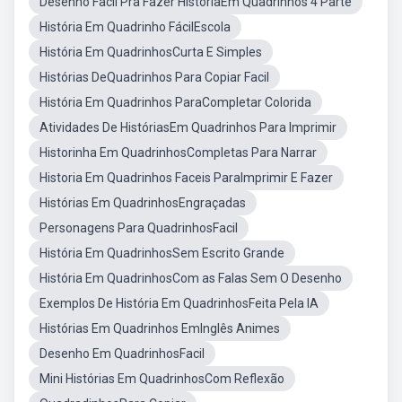
Desenho Facil Pra Fazer HistoriaEm Quadrinhos 4 Parte
História Em Quadrinho FácilEscola
História Em QuadrinhosCurta E Simples
Histórias DeQuadrinhos Para Copiar Facil
História Em Quadrinhos ParaCompletar Colorida
Atividades De HistóriasEm Quadrinhos Para Imprimir
Historinha Em QuadrinhosCompletas Para Narrar
Historia Em Quadrinhos Faceis ParaImprimir E Fazer
Histórias Em QuadrinhosEngraçadas
Personagens Para QuadrinhosFacil
História Em QuadrinhosSem Escrito Grande
História Em QuadrinhosCom as Falas Sem O Desenho
Exemplos De História Em QuadrinhosFeita Pela IA
Histórias Em Quadrinhos EmInglês Animes
Desenho Em QuadrinhosFacil
Mini Histórias Em QuadrinhosCom Reflexão