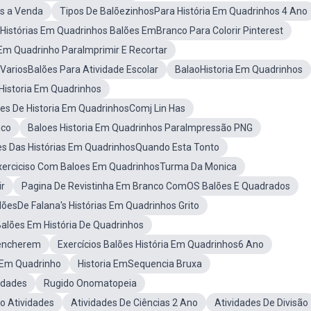
os a Venda
Tipos De BalõezinhosPara História Em Quadrinhos 4 Ano
Histórias Em Quadrinhos Balões EmBranco Para Colorir Pinterest
 Em Quadrinho ParaImprimir E Recortar
VariosBalões Para Atividade Escolar
BalaoHistoria Em Quadrinhos
Historia Em Quadrinhos
es De Historia Em QuadrinhosComj Lin Has
nco
Baloes Historia Em Quadrinhos ParaImpressão PNG
es Das Histórias Em QuadrinhosQuando Esta Tonto
xerciciso Com Baloes Em QuadrinhosTurma Da Monica
ir
Pagina De Revistinha Em Branco ComOS Balões E Quadrados
lõesDe Falana's Histórias Em Quadrinhos Grito
alões Em História De Quadrinhos
eencherem
Exercícios Balões História Em Quadrinhos6 Ano
 Em Quadrinho
Historia EmSequencia Bruxa
idades
Rugido Onomatopeia
do Atividades
Atividades De Ciências 2 Ano
Atividades De Divisão