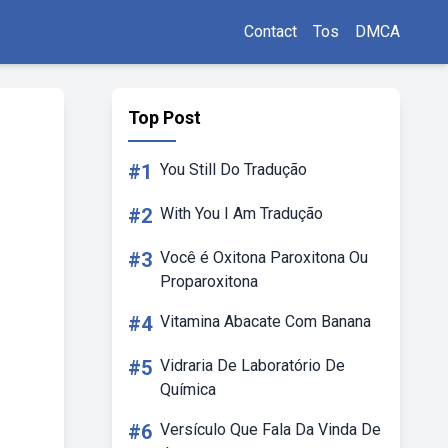
Contact
Tos
DMCA
Top Post
#1
You Still Do Tradução
#2
With You I Am Tradução
#3
Você é Oxitona Paroxitona Ou
Proparoxitona
#4
Vitamina Abacate Com Banana
#5
Vidraria De Laboratório De
Química
#6
Versículo Que Fala Da Vinda De