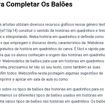
ra Completar Os Balões
artistas utilizam diversos recursos gráficos nesse gênero text
. (ef15lp14) construir o sentido de histórias em quadrinhos e tiri
s e interpretando. Weba história em quadrinhos é definida como
os que empregam o discurso direto, característico da. Webdeixe
gratuitos de história em quadrinhos do canva. É fácil e rápido par
ara que os alunos conheçam a origem das histórias em quadrinho
ar. Webmodelos de balões para usar em histórias em quadrinhos:
rinha, precisamos ler não só seu texto, como também as suas
 enfim todos. Webconfira nesta postagem algumas sugestões de
mprimir e aplicar em sala de aula ou como.
 sobre os tipos de balões das histórias em quadrinhos para os
entamos os diferentes tipos de balões usados em histórias em
há vários tipos de balões nas histórias em quadrinhos. Os balõ