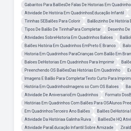
Gabaritos Para BalõesDe Falas De Historias Em Quadrinh
Atividade De História Em QuadrinhosEducação Infantil
Tirinhas SEBalões Para Colorir
Balãozinho De História
Tipos De Balão De TirinhaPara Completar
Desenho De 
Atividades SobreHistoria Em Quadrinhos Baloes
Balão
Balões História Em Quadrinhos EmPreto E Branco
Balo
Historia Em Quadrinhos ParaCrianças Com Balão Em Bra
Baloes DeHistorias Em Quadrinhos Para Imprimir
Balõ
Preenchendo OS BalõesDas Histórias Em Quadrinho
E
Imagens E Balão Para CompletarTexto Curto Para Imprim
História Em QuadrinhosImagens so Com OS Baloes
Ba
Atividade De AniversarioEm Quadrinhos
Formato DosB
Histórias Em Quadrinhos Com Balões Para OSAlunos Pr
Em QuadrinhosTerceiro Ano Balões
Balões DeHistória
Atividade Da Históriaa Galinha Ruiva
BalõesDe HQ Ativ
Atividade ParaEducação Infantil Sobre Amizade
Ziral