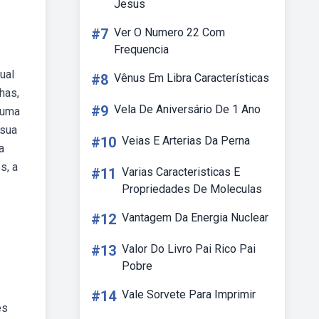
Jesus
#7
Ver O Numero 22 Com
Frequencia
ual
#8
Vênus Em Libra Características
nhas,
#9
Vela De Aniversário De 1 Ano
 uma
 sua
#10
Veias E Arterias Da Perna
a
s, a
#11
Varias Caracteristicas E
Propriedades De Moleculas
#12
Vantagem Da Energia Nuclear
#13
Valor Do Livro Pai Rico Pai
Pobre
#14
Vale Sorvete Para Imprimir
es