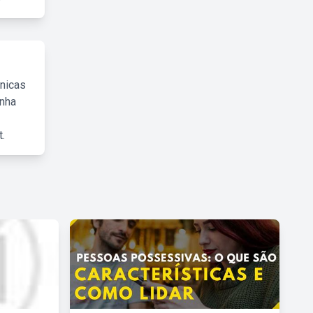
cnicas
inha
.