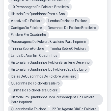
Imagem De PersonagensDo Folclore
10 PersonagensDo Folclore Brasileiro
História Em QuadrinhosPara 4 Ano
AdesivosDo Folclore
Lendas DoNosso Folclore
CantigasDo Folclore
Desenhos Do FolcloreBrasileiro
Folclore Em Quadrinho
Personagens Do FolcloreBrasileiro Para Imprimir
Tirinha SobreFolclore
Tirinha SobreO Folclore
Lenda DoAçaí Em Quadrinhos
Historia Em Quadrinhos FolcloreBrasileiro Desenho
História Em Quadrinhos Do FolcloreCapa Do Livro
Ideias DeQuadrinhos Do Folclore Brasileiro
Quadrinha Do FolcloreBrasileiro
Turma Do FolclorePara Colorir
História Em QuadrinhosCom Personagens Do Folclore
Para Imprimir
QuadrinhasDo Folclore
22 De Agosto DIADo Folclore