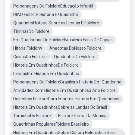
Personagens Do FolcloreEducação Infantil
DIAO Folclore História E Quadrinho
QuadrinhoHistoria Sobre as Lendas E Folclore
TirinhasDo Folclore
Em Quadrinhos Do FolcloreBrasileiro Fasio De Copiar
Hitoria Folclorw
Anedotas DoNosso Folclore
CoisasDo Folclore
Quadrinho Do Folclore
História Em QuadrinhosDe Folclore
LendasEm História Em Quadrinhos
Personagens Do FolcloreBrasileiro Historia Em Quadrinho
Atividades Com História Em Quadrinhos3 Ano Folclore
Desenhos FolclorePara Imprimir Historia Em Quadrinhos
Historia Em QuadrinhosSobre as Lendas Do Brasil
TuminhaDo Folclore
FolcloreTurma Da Monica
Quadrinhas PopularesFolclore Brasileiro
Historia Em QuadrinhosSobre Cultura Helenistica Sem