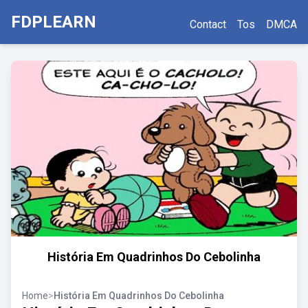
FDPLEARN
Contact
Tos
DMCA
História Em Quadrinhos Do Cebolinha
Home
>
História Em Quadrinhos Do Cebolinha