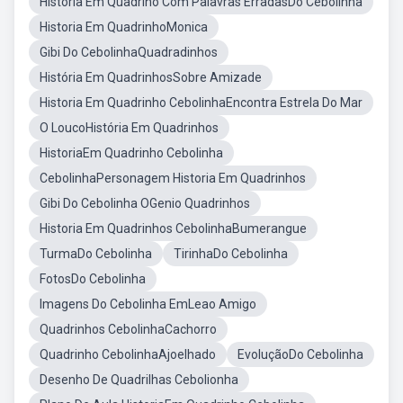
Historia Em Quadriho Com Palavras ErradasDo Cebolinha
Historia Em QuadrinhoMonica
Gibi Do CebolinhaQuadradinhos
História Em QuadrinhosSobre Amizade
Historia Em Quadrinho CebolinhaEncontra Estrela Do Mar
O LoucoHistória Em Quadrinhos
HistoriaEm Quadrinho Cebolinha
CebolinhaPersonagem Historia Em Quadrinhos
Gibi Do Cebolinha OGenio Quadrinhos
Historia Em Quadrinhos CebolinhaBumerangue
TurmaDo Cebolinha
TirinhaDo Cebolinha
FotosDo Cebolinha
Imagens Do Cebolinha EmLeao Amigo
Quadrinhos CebolinhaCachorro
Quadrinho CebolinhaAjoelhado
EvoluçãoDo Cebolinha
Desenho De Quadrilhas Cebolionha