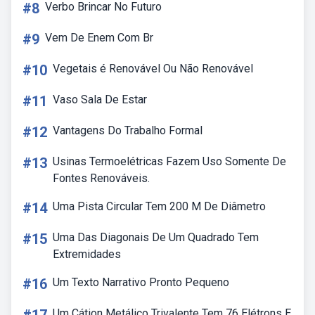
#8
Verbo Brincar No Futuro
#9
Vem De Enem Com Br
#10
Vegetais é Renovável Ou Não Renovável
#11
Vaso Sala De Estar
#12
Vantagens Do Trabalho Formal
#13
Usinas Termoelétricas Fazem Uso Somente De
Fontes Renováveis.
#14
Uma Pista Circular Tem 200 M De Diâmetro
#15
Uma Das Diagonais De Um Quadrado Tem
Extremidades
#16
Um Texto Narrativo Pronto Pequeno
Um Cátion Metálico Trivalente Tem 76 Elétrons E