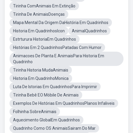
Tirinha ComAnimais Em Extinção
Tirinha De AnimaisDoenças
Mapa Mental Da Origem DaHistória Em Quadrinhos
Historia Em QuadrinhosIcon
AnimalQuadrinhos
Estrturura HistoriaEm Quadrinhos
Histórias Em 2 QuadrinhosPatadas Com Humor
Animacoes De Planta E AnimaisPara Historia Em
Quadrinho
Tirinha Historia MudaAnimais
Historia Em QuadrinhoMonica
Luta De Istorias Em QuadrinhosPara Imprimir
Tirinha Bebê EO Móbile De Animais
Exemplos De Histórias Em QuadrinhosPlanos Infaliveis
Folhinha SobreAnimais
Aquecimento GlobalEm Quadrinhos
Quadrinho Como OS AnimaisSairam Do Mar