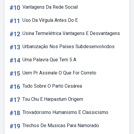
#10
Vantagens Da Rede Social
#11
Uso Da Vírgula Antes Do E
#12
Usina Termelétrica Vantagens E Desvantagens
#13
Urbanização Nos Países Subdesenvolvidos
#14
Uma Palavra Que Tem 5 A
#15
Uem Pr Assinale O Que For Correto
#16
Tudo Sobre O Parto Cesárea
#17
Tsu Chu E Harpastum Origem
#18
Trovadorismo Humanismo E Classicismo
#19
Trechos De Musicas Para Namorado