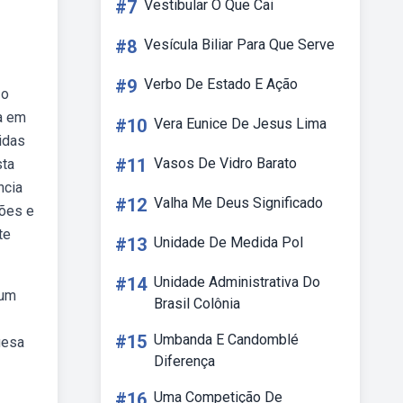
#7
Vestibular O Que Cai
#8
Vesícula Biliar Para Que Serve
#9
Verbo De Estado E Ação
 o
ia em
#10
Vera Eunice De Jesus Lima
idas
#11
Vasos De Vidro Barato
sta
ncia
#12
Valha Me Deus Significado
tões e
te
#13
Unidade De Medida Pol
#14
Unidade Administrativa Do
 um
Brasil Colônia
#15
Umbanda E Candomblé
uesa
Diferença
#16
Uma Competição De