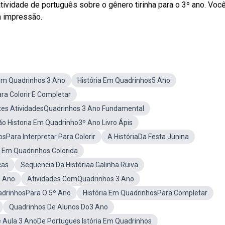
tividade de português sobre o gênero tirinha para o 3º ano. Voc
ra impressão.
Em Quadrinhos 3 Ano
História Em Quadrinhos5 Ano
ra Colorir E Completar
tes AtividadesQuadrinhos 3 Ano Fundamental
ção Historia Em Quadrinho3º Ano Livro Ápis
sPara Interpretar Para Colorir
A HistóriaDa Festa Junina
a Em Quadrinhos Colorida
cas
Sequencia Da Históriaa Galinha Ruiva
3 Ano
Atividades ComQuadrinhos 3 Ano
adrinhosPara O 5º Ano
História Em QuadrinhosPara Completar
Quadrinhos De Alunos Do3 Ano
 Aula 3 AnoDe Portugues Istória Em Quadrinhos