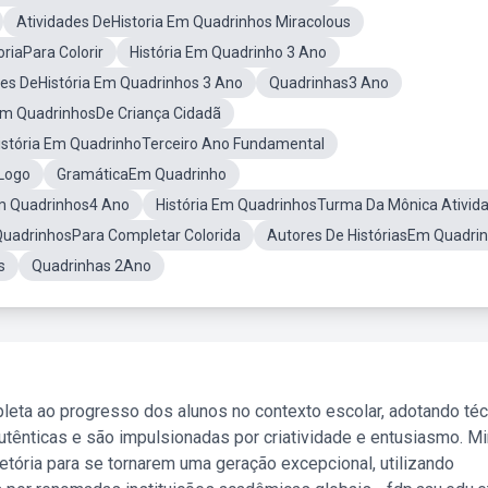
Atividades DeHistoria Em Quadrinhos Miracolous
oriaPara Colorir
História Em Quadrinho 3 Ano
des DeHistória Em Quadrinhos 3 Ano
Quadrinhas3 Ano
 Em QuadrinhosDe Criança Cidadã
istória Em QuadrinhoTerceiro Ano Fundamental
Logo
GramáticaEm Quadrinho
Em Quadrinhos4 Ano
História Em QuadrinhosTurma Da Mônica Ativid
QuadrinhosPara Completar Colorida
Autores De HistóriasEm Quadri
s
Quadrinhas 2Ano
leta ao progresso dos alunos no contexto escolar, adotando té
tênticas e são impulsionadas por criatividade e entusiasmo. M
etória para se tornarem uma geração excepcional, utilizando