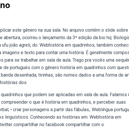
Ano
licar este gênero na sua sala. No arquivo contém o slide sobre
e abertura, ocorreu o lançamento da 3º edição da bio hq: Biolog
 ufu joão agreli, do. Webhistória em quadrinhos, também conhec
 imagens e texto para contar uma história. É geralmente compo
s para se trabalhar em sala de aula. Trago pra vocês uma sequê
de de português com o gênero história em quadrinhos com ques
i, banda desenhada, tirinhas, são nomes dados a uma forma de ar
histórias dos.
quadrinhos que podem ser aplicadas em sala de aula. Falamos
• compreender o que é história em quadrinhos, e perceber suas
rbal; • criar personagens a partir das fábulas,. Weblíngua portug
tos linguísticos. Conhecendo as histórias em. Webhistória em
 twitter compartilhar no facebook compartilhar com o.