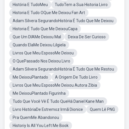
História E TudoMeu
TudoTem a Sua Historia Livro
Historia E Tudo OQue Me Deixou Fan Art
Adam Silvera SegurandoHistória É Tudo Que Me Deixou
Historia É Tudo Que Me DeixouCapa
Que Um DIAMe Deixou Mal
Deixa De Ser Curioso
Quando ElaMe Deixou Lilgiela
Livros Que Meu EsposoMe Deixou
O QuePassado Nos Deixou Livro
Adam Silvera SegurandoHistória É Tudo Que Me Restou
Me DeixouPlantado
A Origem De Tudo Livro
Livros Que Meu EsposoMe Deixou Autora Zibia
Me DeixouPlantado Figurinha
Tudo Que Você Vê É Tudo QueHá Daniel Kane Man
Livro HistóriaDe Estremoz Irmã Dionice
Quem Lê PNG
Pra QuemMe Abandonou
Historiy Is All You Left Me Book