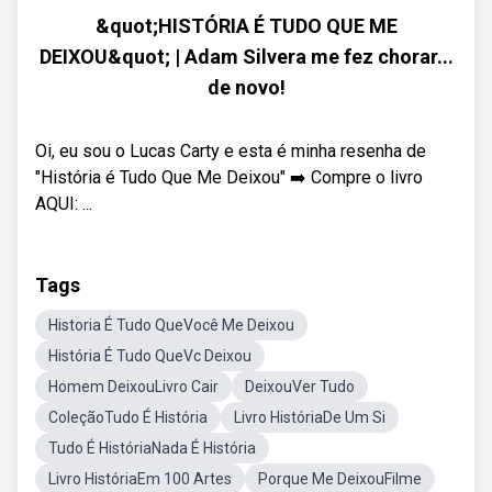
&quot;HISTÓRIA É TUDO QUE ME
DEIXOU&quot; | Adam Silvera me fez chorar...
de novo!
Oi, eu sou o Lucas Carty e esta é minha resenha de
"História é Tudo Que Me Deixou" ➡️ Compre o livro
AQUI: ...
Tags
Historia É Tudo QueVocê Me Deixou
História É Tudo QueVc Deixou
Homem DeixouLivro Cair
DeixouVer Tudo
ColeçãoTudo É História
Livro HistóriaDe Um Si
Tudo É HistóriaNada É História
Livro HistóriaEm 100 Artes
Porque Me DeixouFilme