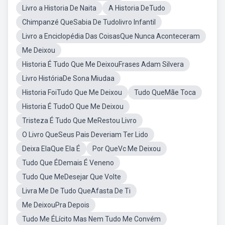
Livro a Historia De Naita
A Historia DeTudo
Chimpanzé QueSabia De Tudolivro Infantil
Livro a Enciclopédia Das CoisasQue Nunca Aconteceram
Me Deixou
Historia É Tudo Que Me DeixouFrases Adam Silvera
Livro HistóriaDe Sona Miudaa
Historia FoiTudo Que Me Deixou
Tudo QueMãe Toca
Historia É TudoO Que Me Deixou
Tristeza É Tudo Que MeRestou Livro
O Livro QueSeus Pais Deveriam Ter Lido
Deixa ElaQue Ela É
Por QueVc Me Deixou
Tudo Que ÉDemais É Veneno
Tudo Que MeDesejar Que Volte
Livra Me De Tudo QueAfasta De Ti
Me DeixouPra Depois
Tudo Me ÉLícito Mas Nem Tudo Me Convém