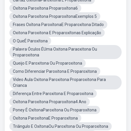
Cartaz OxítonaParoxítona E Proparoxítona
Oxítona Paroxítona Proparoxítona6
Oxítona Paroxítona ProparoxítonaExemplos 5
Frases Oxítona ParoxítonaE Proparoxítona Ditado
Oxitona Paroxitona E Proparoxítonas Explicação
O QueÉ Paroxítona
Palavra Óculos ÉUma Oxitona Paraoxitona Ou
Proparoxitona
Queijo E Paroxitona Ou Proparoxitona
Como Diferenciar Paroxitona E Proparoxitona
Video Aula Oxitona Paroxitona Proparoxitona Para
Crianca
Diferença Entre Paroxitona E Proparoxitona
Oxítona Paroxítona Proparoxítona4 Ano
Poney É OxítonaParoxítona Ou Proparoxítona
Oxítona ParoxítonaE Proparoxítona
Triângulo E OxítonaOu Paroxítona Ou Proparoxítona