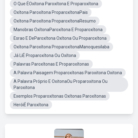
O Que ÉOxítona Paroxítona E Proparoxítona
Oxítona Paroxítona ProparoxítonaPais
Oxítona Paroxítona ProparoxítonaResumo
Manobras OxítonaParoxítona E Proparoxítona
Esrao E DeParoxítona Oxítona Ou Proparoxítona
Oxítona Paroxítona ProparoxítonaManoquesilaba
Já LiÉ Proparoxítona Ou Oxítona
Palavras Paroxítonas E Proparoxítonas
A Palavra Paisagem Proparoxítonas Paroxitona Oxitona
A Palavra Próprio E OxitonaOu Proparoxitona Ou
Paroxitona
Exemplos Proparoxítonas Oxítonas Paroxítonas
HeróiÉ Paroxítona