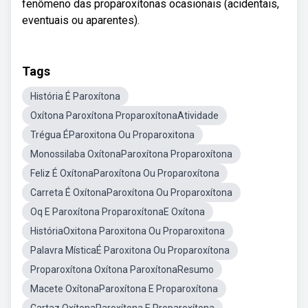
fenômeno das proparoxítonas ocasionais (acidentais,
eventuais ou aparentes).
Tags
História É Paroxítona
Oxítona Paroxítona ProparoxítonaAtividade
Trégua ÉParoxitona Ou Proparoxitona
Monossilaba OxítonaParoxítona Proparoxítona
Feliz É OxítonaParoxítona Ou Proparoxítona
Carreta É OxítonaParoxítona Ou Proparoxítona
Oq E Paroxítona ProparoxítonaE Oxítona
HistóriaOxitona Paroxitona Ou Proparoxitona
Palavra MísticaÉ Paroxitona Ou Proparoxítona
Proparoxítona Oxítona ParoxítonaResumo
Macete OxítonaParoxítona E Proparoxítona