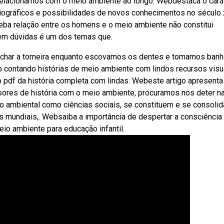
 relacionamos com o meio ambiente ao longo. Webdestaca o cará
toriográficos e possibilidades de novos conhecimentos no século 
ba relação entre os homens e o meio ambiente não constitui
sem dúvidas é um dos temas que.
echar a torneira enquanto escovamos os dentes e tomamos banh
eo contando histórias de meio ambiente com lindos recursos visu
o pdf da história completa com lindas. Webeste artigo apresent
ssores de história com o meio ambiente, procuramos nos deter n
ão ambiental como ciências sociais, se constituem e se consoli
 mundiais,. Websaiba a importância de despertar a consciência
eio ambiente para educação infantil.