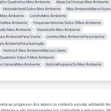
iaEm Quadrinhos Meio Ambiente
Ideias DeCrônicas Meio Ambiente
HistoriaInfantil Sobre Meio Ambiente
Meio AmbienteMarco Rumo
oMeio Ambiente
LivrinhoMeio Ambiente
 DoMeio Ambiente
Pequenas Histórias Sobre OMeio Ambiente
ndão Meio Ambiente
DesenhoDe Meio Ambiente
Meio AmbientePara Creche
Livrinho Meio AmbientePara Imprimir
eio AmbientePara Ilustração
História E Meio AmbienteMarcos Lobato
eQuadrinho Sobre O Meio Ambiente
te LiterariaMeio Ambiente
HistóriaPequena Do Meio Ambiente
leta ao progresso dos alunos no contexto escolar, adotando té
tênticas e são impulsionadas por criatividade e entusiasmo. M