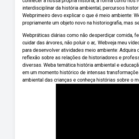
conhecer a nossa própria história, a forma como nos
interdisciplinar da história ambiental, percursos his
Webprimeiro devo explicar o que é meio ambiente: We
propriamente um objeto novo na historiografia, mas 
Webpráticas diárias como não desperdiçar comida, f
cuidar das árvores, não poluir o ar,. Webveja meu víd
para desenvolver atividades meio ambiente: Adquira 
reflexão sobre as relações de historiadores e profe
diversas. Weba temática história ambiental e educaç
em um momento histórico de intensas transformações
ambiental das crianças e conheça histórias sobre o m