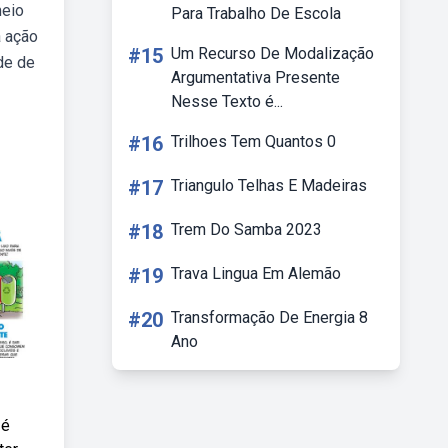
meio
Para Trabalho De Escola
a ação
#15
Um Recurso De Modalização
ade de
Argumentativa Presente
Nesse Texto é...
#16
Trilhoes Tem Quantos 0
#17
Triangulo Telhas E Madeiras
#18
Trem Do Samba 2023
#19
Trava Lingua Em Alemão
#20
Transformação De Energia 8
Ano
 é