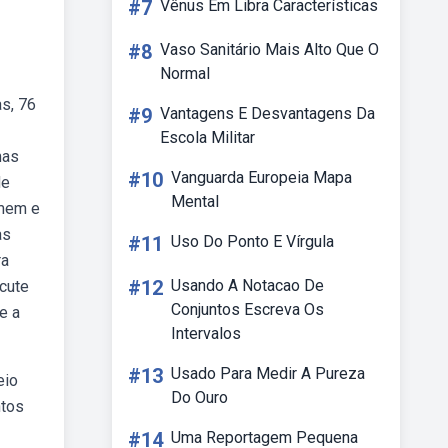
#7
Vênus Em Libra Características
#8
Vaso Sanitário Mais Alto Que O
Normal
s, 76
#9
Vantagens E Desvantagens Da
Escola Militar
mas
#10
Vanguarda Europeia Mapa
de
Mental
omem e
as
#11
Uso Do Ponto E Vírgula
ra
#12
Usando A Notacao De
scute
Conjuntos Escreva Os
e a
Intervalos
#13
Usado Para Medir A Pureza
eio
Do Ouro
ntos
#14
Uma Reportagem Pequena