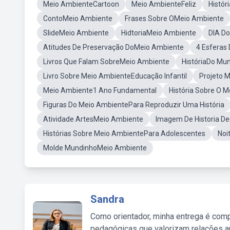
Meio AmbienteCartoon
Meio AmbienteFeliz
Histór
ContoMeio Ambiente
Frases Sobre OMeio Ambiente
SlideMeio Ambiente
HidtoriaMeio Ambiente
DIA D
Atitudes De Preservação DoMeio Ambiente
4 Esferas
Livros Que Falam SobreMeio Ambiente
HistóriaDo Mu
Livro Sobre Meio AmbienteEducação Infantil
Projeto 
Meio Ambiente1 Ano Fundamental
História Sobre O M
Figuras Do Meio AmbientePara Reproduzir Uma História
Atividade ArtesMeio Ambiente
Imagem De Historia D
Histórias Sobre Meio AmbientePara Adolescentes
Noi
Molde MundinhoMeio Ambiente
Sandra
Como orientador, minha entrega é comp
pedagógicas que valorizam relações au