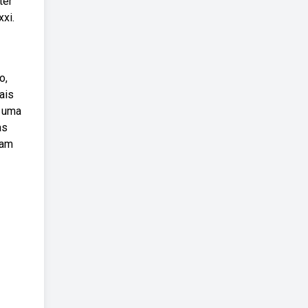
ter
xxi.
o,
ais
a uma
as
dam