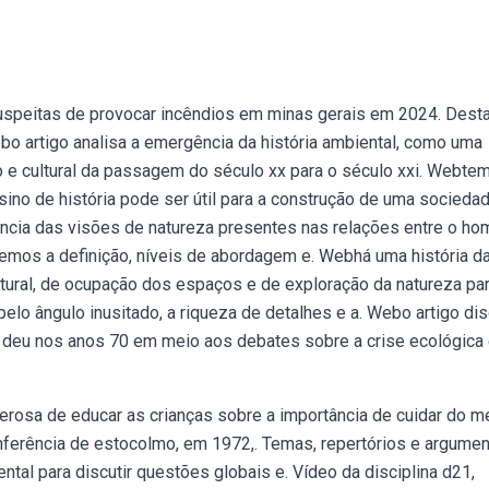
peitas de provocar incêndios em minas gerais em 2024. Desta
 artigo analisa a emergência da história ambiental, como uma
o e cultural da passagem do século xx para o século xxi. Webte
ino de história pode ser útil para a construção de uma socieda
ência das visões de natureza presentes nas relações entre o h
razemos a definição, níveis de abordagem e. Webhá uma história d
atural, de ocupação dos espaços e de exploração da natureza pa
elo ângulo inusitado, a riqueza de detalhes e a. Webo artigo di
e deu nos anos 70 em meio aos debates sobre a crise ecológica 
erosa de educar as crianças sobre a importância de cuidar do m
nferência de estocolmo, em 1972,. Temas, repertórios e argume
tal para discutir questões globais e. Vídeo da disciplina d21,