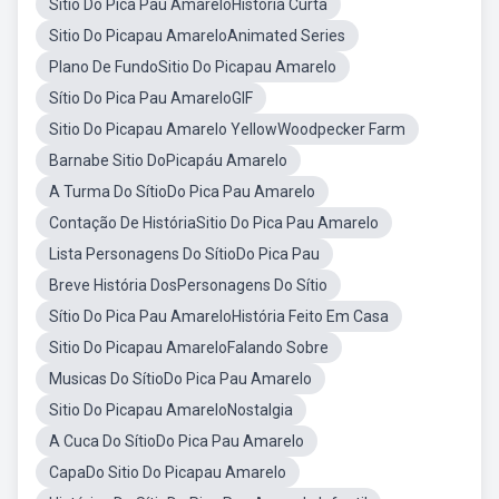
Sítio Do Pica Pau AmareloHistória Curta
Sitio Do Picapau AmareloAnimated Series
Plano De FundoSitio Do Picapau Amarelo
Sítio Do Pica Pau AmareloGIF
Sitio Do Picapau Amarelo YellowWoodpecker Farm
Barnabe Sitio DoPicapáu Amarelo
A Turma Do SítioDo Pica Pau Amarelo
Contação De HistóriaSitio Do Pica Pau Amarelo
Lista Personagens Do SítioDo Pica Pau
Breve História DosPersonagens Do Sítio
Sítio Do Pica Pau AmareloHistória Feito Em Casa
Sitio Do Picapau AmareloFalando Sobre
Musicas Do SítioDo Pica Pau Amarelo
Sitio Do Picapau AmareloNostalgia
A Cuca Do SítioDo Pica Pau Amarelo
CapaDo Sitio Do Picapau Amarelo