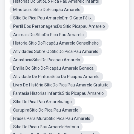
Histórias Do SítioDo Pica Pau Amarelo Infantil
Minotauro Sitio DoPicapáu Amarelo
Sítio Do Pica Pau AmareloEm O Gato Félix
Perfil Dos PersonagensDo Sitio Picapau Amarelo
Animais Do SítioDo Pica Pau Amarelo
Historia Sitio DoPicapáu Amarelo Conselheiro
Atividades Sobre O SítioDo Pica Pau Amarelo
AnastaciaSitio Do Picapau Amarelo
Emilia Do Sitio DoPicapáu Amarelo Boneca
Atividade De PinturaSitio Do Picapau Amarelo
Livro De História SítioDo Pica Pau Amarelo Gratuito
Fantasia Historias InfantisSitio Picapau Amarelo
Sítio Do Pica Pau AmareloJogo
CurupiraSitio Do Pica Pau Amarelo
Frases Para MuralSitio Pica Pau Amarelo
Sitio Do Picau Pau AmareloHistória