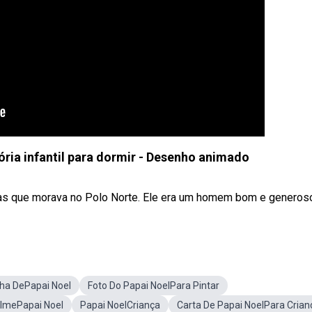
tória infantil para dormir - Desenho animado
s que morava no Polo Norte. Ele era um homem bom e generos
nha DePapai Noel
Foto Do Papai NoelPara Pintar
ilmePapai Noel
Papai NoelCriança
Carta De Papai NoelPara Crian