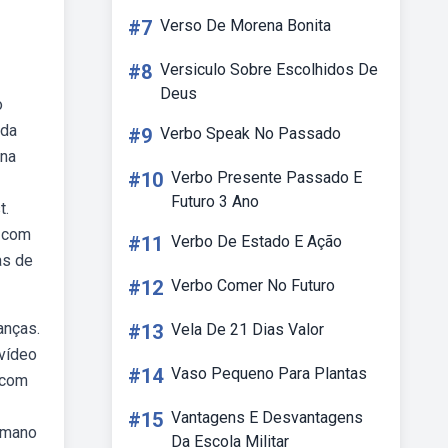
#7
Verso De Morena Bonita
#8
Versiculo Sobre Escolhidos De
Deus
o
ada
#9
Verbo Speak No Passado
 na
#10
Verbo Presente Passado E
Futuro 3 Ano
t.
a com
#11
Verbo De Estado E Ação
as de
#12
Verbo Comer No Futuro
anças.
#13
Vela De 21 Dias Valor
 vídeo
#14
Vaso Pequeno Para Plantas
 com
#15
Vantagens E Desvantagens
romano
Da Escola Militar