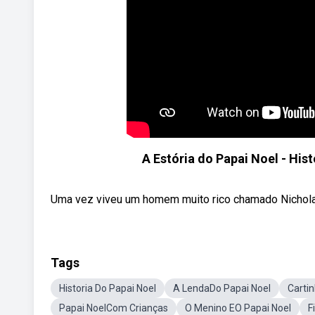
A Estória do Papai Noel - His
Uma vez viveu um homem muito rico chamado Nichola
Tags
Historia Do Papai Noel
A LendaDo Papai Noel
Carti
Papai NoelCom Crianças
O Menino EO Papai Noel
F