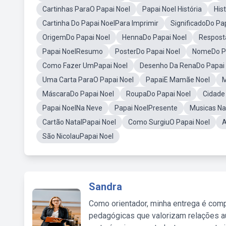
Cartinhas ParaO Papai Noel
Papai Noel História
His
Cartinha Do Papai NoelPara Imprimir
SignificadoDo Pa
OrigemDo Papai Noel
HennaDo Papai Noel
Respost
Papai NoelResumo
PosterDo Papai Noel
NomeDo Pa
Como Fazer UmPapai Noel
Desenho Da RenaDo Papai 
Uma Carta ParaO Papai Noel
PapaiE Mamãe Noel
M
MáscaraDo Papai Noel
RoupaDo Papai Noel
Cidade
Papai NoelNa Neve
Papai NoelPresente
Musicas Na
Cartão NatalPapai Noel
Como SurgiuO Papai Noel
A
São NicolauPapai Noel
Sandra
Como orientador, minha entrega é comp
pedagógicas que valorizam relações au