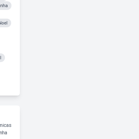
inha
Noel
l
cnicas
inha