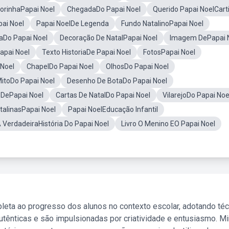
torinhaPapai Noel
ChegadaDo Papai Noel
Querido Papai NoelCart
pai Noel
Papai NoelDe Legenda
Fundo NatalinoPapai Noel
aDo Papai Noel
Decoração De NatalPapai Noel
Imagem DePapai 
pai Noel
Texto HistoriaDe Papai Noel
FotosPapai Noel
Noel
ChapelDo Papai Noel
OlhosDo Papai Noel
itoDo Papai Noel
Desenho De BotaDo Papai Noel
 DePapai Noel
Cartas De NatalDo Papai Noel
VilarejoDo Papai Noe
talinasPapai Noel
Papai NoelEducação Infantil
 VerdadeiraHistória Do Papai Noel
Livro O Menino EO Papai Noel
leta ao progresso dos alunos no contexto escolar, adotando té
tênticas e são impulsionadas por criatividade e entusiasmo. M