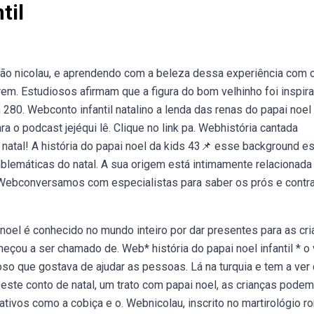
til
ão nicolau, e aprendendo com a beleza dessa experiência com 
em. Estudiosos afirmam que a figura do bom velhinho foi inspir
280. Webconto infantil natalino a lenda das renas do papai noel
ra o podcast jejéqui lê. Clique no link pa. Webhistória cantada
 natal! A história do papai noel da kids 43📌 esse background es
blemáticas do natal. A sua origem está intimamente relacionad
a. Webconversamos com especialistas para saber os prós e contr
oel é conhecido no mundo inteiro por dar presentes para as cri
çou a ser chamado de. Web* história do papai noel infantil * o
so que gostava de ajudar as pessoas. Lá na turquia e tem a ver
te conto de natal, um trato com papai noel, as crianças podem
tivos como a cobiça e o. Webnicolau, inscrito no martirológio 