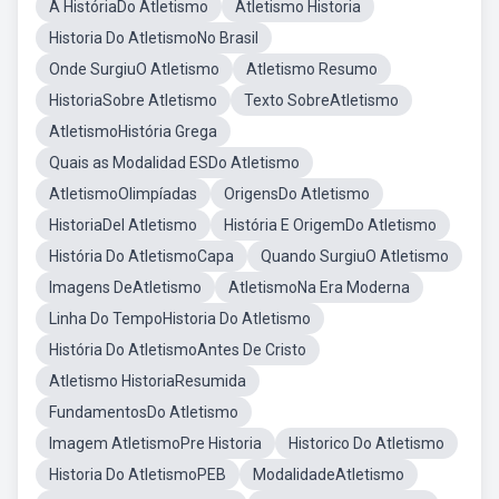
A HistóriaDo Atletismo
Atletismo Historia
Historia Do AtletismoNo Brasil
Onde SurgiuO Atletismo
Atletismo Resumo
HistoriaSobre Atletismo
Texto SobreAtletismo
AtletismoHistória Grega
Quais as Modalidad ESDo Atletismo
AtletismoOlimpíadas
OrigensDo Atletismo
HistoriaDel Atletismo
História E OrigemDo Atletismo
História Do AtletismoCapa
Quando SurgiuO Atletismo
Imagens DeAtletismo
AtletismoNa Era Moderna
Linha Do TempoHistoria Do Atletismo
História Do AtletismoAntes De Cristo
Atletismo HistoriaResumida
FundamentosDo Atletismo
Imagem AtletismoPre Historia
Historico Do Atletismo
Historia Do AtletismoPEB
ModalidadeAtletismo