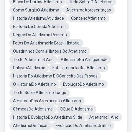
Bloco De PartidaAtletismo
Tudo SobreO Atletismo
Como SurgiuO Atletismo
AtletismoApresentaçao
Historia AtletismoAtividade
ConceitoAtletismo
História De CorridaAtletismo
RegrasDo Atletismo Resumo
Fotos Do AtletismoNo Brasil Historia
Quadrinhos Com aHistoria Do Atletismo
Texto Atletismo4 Ano
AtletismoNa Antiguidade
PalavraAtletismo
Fotos ImportantesAtletismo
Historia Do Atletismo E OConceito Das Provas
O HistorialDo Atletismo
EvoluçãoDo Atletismo
Texto SobreAtletismo Longo
A HistóriaDos Arremessos Atletismo
GêmeasDo Atletismo
OQue É Atletismo
Historia E EvoluçãoDo Atletismo Slide
Atletismo1 Ano
AtletismoDefinição
Evolução Do AtletismoGráfico