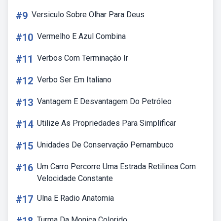
#9
Versiculo Sobre Olhar Para Deus
#10
Vermelho E Azul Combina
#11
Verbos Com Terminação Ir
#12
Verbo Ser Em Italiano
#13
Vantagem E Desvantagem Do Petróleo
#14
Utilize As Propriedades Para Simplificar
#15
Unidades De Conservação Pernambuco
#16
Um Carro Percorre Uma Estrada Retilinea Com
Velocidade Constante
#17
Ulna E Radio Anatomia
Turma Da Monica Colorido