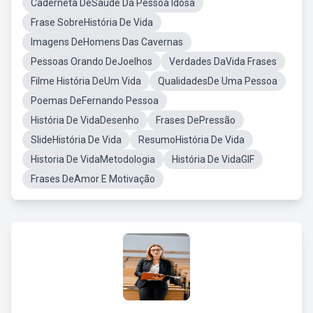
Caderneta DeSaúde Da Pessoa Idosa
Frase SobreHistória De Vida
Imagens DeHomens Das Cavernas
Pessoas Orando DeJoelhos
Verdades DaVida Frases
Filme História DeUm Vida
QualidadesDe Uma Pessoa
Poemas DeFernando Pessoa
História De VidaDesenho
Frases DePressão
SlideHistória De Vida
ResumoHistória De Vida
Historia De VidaMetodologia
História De VidaGIF
Frases DeAmor E Motivação