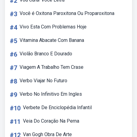
#2
#3
Você é Oxitona Paroxitona Ou Proparoxitona
#4
Vivo Esta Com Problemas Hoje
#5
Vitamina Abacate Com Banana
#6
Violão Branco E Dourado
#7
Viagem A Trabalho Tem Crase
#8
Verbo Viajar No Futuro
#9
Verbo No Infinitivo Em Ingles
#10
Verbete De Enciclopédia Infantil
#11
Veia Do Coração Na Perna
#12
Van Gogh Obra De Arte