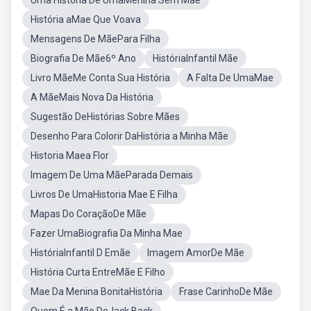
Uma História De UmaMenina Sem Mãe
História aMae Que Voava
Mensagens De MãePara Filha
Biografia De Mãe6º Ano
HistóriaInfantil Mãe
Livro MãeMe Conta Sua História
A Falta De UmaMae
A MãeMais Nova Da História
Sugestão DeHistórias Sobre Mães
Desenho Para Colorir DaHistória a Minha Mãe
Historia Maea Flor
Imagem De Uma MãeParada Demais
Livros De UmaHistoria Mae E Filha
Mapas Do CoraçãoDe Mãe
Fazer UmaBiografia Da Minha Mae
HistóriaInfantil D Emãe
Imagem AmorDe Mãe
História Curta EntreMãe E Filho
Mae Da Menina BonitaHistória
Frase CarinhoDe Mãe