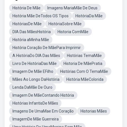
História De Mãe
Imagens MariaMãe De Deus
História Mãe DeTodos OS Tipos
HistóriaDa Mãe
HistóriasDe Mãe
HistóriaSobre Mãe
DIA Das MãesHistória
Historia ComMãe
História aMinha Mãe
História Coração De MãePara Imprimir
A HistóriaDo DIA Das Mães
Histórias TemaMãe
Livro De HistóriaDas Mãe
Historia De MãePratia
Imagem De Mãe EFilho
Histórias Com O TemaMãe
Mães Ao Longo DaHistória
História MãeColorida
Lenda DaMãe De Ouro
Imagem De MãeContando História
Histórias InfantisDe Mães
Imagens De UmaMae Em Coração
Historias Mães
ImagemDe Mãe Guerreira