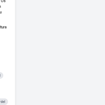
; Os
m
u
tura
l
rdel