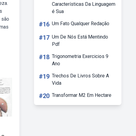
eza.
Características Da Linguagem
s
é Sua
l são
#16
Um Fato Qualquer Redação
imas
#17
Um De Nós Está Mentindo
Pdf
#18
Trigonometria Exercicios 9
Ano
#19
Trechos De Livros Sobre A
Vida
#20
Transformar M2 Em Hectare