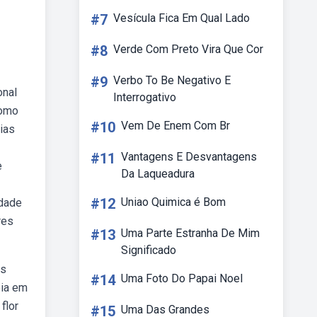
#7
Vesícula Fica Em Qual Lado
#8
Verde Com Preto Vira Que Cor
#9
Verbo To Be Negativo E
onal
Interrogativo
como
#10
Vem De Enem Com Br
rias
#11
Vantagens E Desvantagens
e
Da Laqueadura
#12
Uniao Quimica é Bom
idade
res
#13
Uma Parte Estranha De Mim
Significado
is
#14
Uma Foto Do Papai Noel
eia em
flor
#15
Uma Das Grandes