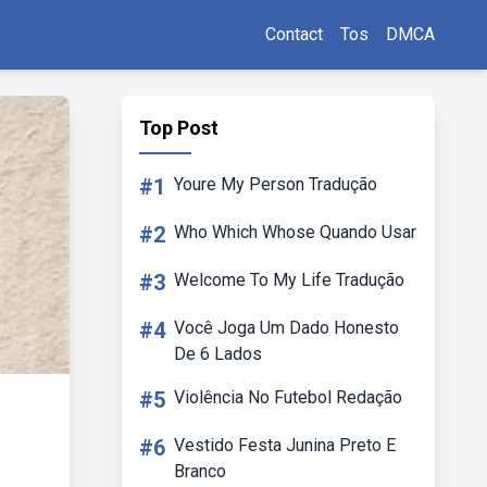
Contact
Tos
DMCA
Top Post
#1
Youre My Person Tradução
#2
Who Which Whose Quando Usar
#3
Welcome To My Life Tradução
#4
Você Joga Um Dado Honesto
De 6 Lados
#5
Violência No Futebol Redação
#6
Vestido Festa Junina Preto E
Branco