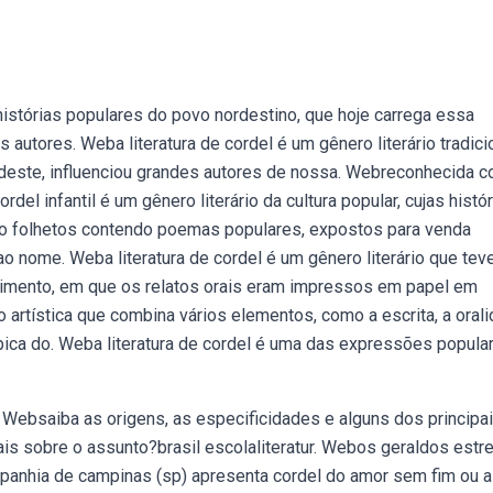
istórias populares do povo nordestino, que hoje carrega essa
autores. Weba literatura de cordel é um gênero literário tradici
nordeste, influenciou grandes autores de nossa. Webreconhecida 
cordel infantil é um gênero literário da cultura popular, cujas histó
são folhetos contendo poemas populares, expostos para venda
 nome. Weba literatura de cordel é um gênero literário que tev
cimento, em que os relatos orais eram impressos em papel em
 artística que combina vários elementos, como a escrita, a oral
 típica do. Weba literatura de cordel é uma das expressões popula
. Websaiba as origens, as especificidades e alguns dos principa
mais sobre o assunto?brasil escolaliteratur. Webos geraldos estr
Companhia de campinas (sp) apresenta cordel do amor sem fim ou a 