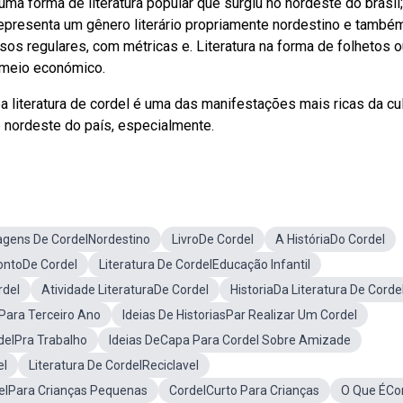
é uma forma de literatura popular que surgiu no nordeste do brasil
representa um gênero literário propriamente nordestino e també
sos regulares, com métricas e. Literatura na forma de folhetos o
 meio económico.
a literatura de cordel é uma das manifestações mais ricas da cul
e nordeste do país, especialmente.
gens De CordelNordestino
LivroDe Cordel
A HistóriaDo Cordel
ontoDe Cordel
Literatura De CordelEducação Infantil
rdel
Atividade LiteraturaDe Cordel
HistoriaDa Literatura De Corde
Para Terceiro Ano
Ideias De HistoriasPar Realizar Um Cordel
delPra Trabalho
Ideias DeCapa Para Cordel Sobre Amizade
el
Literatura De CordelReciclavel
elPara Crianças Pequenas
CordelCurto Para Crianças
O Que ÉCo