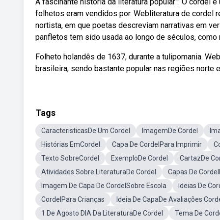
A fascinante história da literatura popular”: O cordel 
folhetos eram vendidos por. Webliteratura de cordel 
nortista, em que poetas descreviam narrativas em ver
panfletos tem sido usada ao longo de séculos, como
Folheto holandês de 1637, durante a tulipomania. Web
brasileira, sendo bastante popular nas regiões norte 
Tags
CaracteristicasDe Um Cordel
ImagemDe Cordel
Ima
Histórias EmCordel
Capa De CordelPara Imprimir
C
Texto SobreCordel
ExemploDe Cordel
CartazDe Co
Atividades Sobre LiteraturaDe Cordel
Capas De Cordel
Imagem De Capa De CordelSobre Escola
Ideias De Cor
CordelPara Crianças
Ideia De CapaDe Avaliações Cord
1 De Agosto DIA Da LiteraturaDe Cordel
Tema De Cord