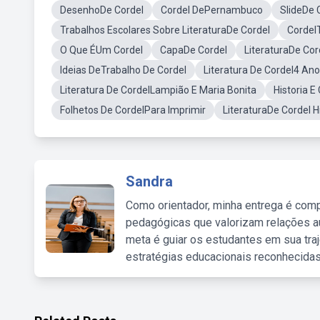
DesenhoDe Cordel
Cordel DePernambuco
SlideDe 
Trabalhos Escolares Sobre LiteraturaDe Cordel
Cordel
O Que ÉUm Cordel
CapaDe Cordel
LiteraturaDe Cor
Ideias DeTrabalho De Cordel
Literatura De Cordel4 Ano
Literatura De CordelLampião E Maria Bonita
Historia E
Folhetos De CordelPara Imprimir
LiteraturaDe Cordel H
Sandra
Como orientador, minha entrega é comp
pedagógicas que valorizam relações au
meta é guiar os estudantes em sua traj
estratégias educacionais reconhecidas