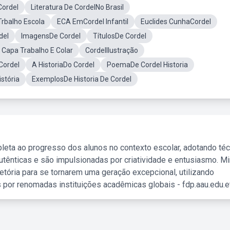
Cordel
Literatura De CordelNo Brasil
Trbalho Escola
ECA EmCordel Infantil
Euclides CunhaCordel
del
ImagensDe Cordel
TítulosDe Cordel
 Capa Trabalho E Colar
CordelIlustração
 Cordel
A HistoriaDo Cordel
PoemaDe Cordel Historia
istória
ExemplosDe Historia De Cordel
leta ao progresso dos alunos no contexto escolar, adotando té
tênticas e são impulsionadas por criatividade e entusiasmo. M
etória para se tornarem uma geração excepcional, utilizando
 por renomadas instituições acadêmicas globais - fdp.aau.edu.et