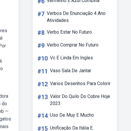
#6
Vermelho E Azul Combina
#7
Verbos De Enunciação 4 Ano
Atividades
ores
#8
Verbo Estar No Futuro
cê
#9
Verbo Comprar No Futuro
Por
#10
Vc E Linda Em Ingles
á
do
#11
Vaso Sala De Jantar
#12
Varios Desenhos Para Colorir
dora
#13
Valor Do Quilo Do Cobre Hoje
2023
s do
eb —
#14
Uso De Muy E Mucho
 gatos
 mais
#15
Unificação Da Itália E