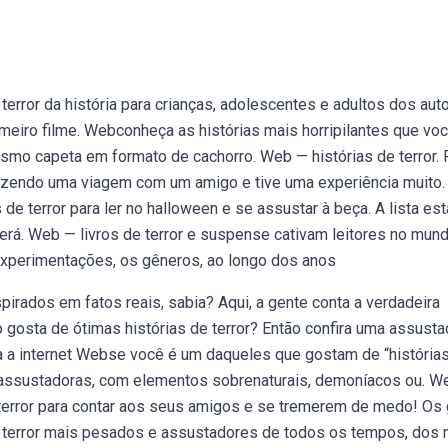
error da história para crianças, adolescentes e adultos dos aut
meiro filme. Webconheça as histórias mais horripilantes que vo
smo capeta em formato de cachorro. Web — histórias de terror. 
azendo uma viagem com um amigo e tive uma experiência muito.
e terror para ler no halloween e se assustar à beça. A lista est
oderá. Web — livros de terror e suspense cativam leitores no mun
experimentações, os gêneros, ao longo dos anos
irados em fatos reais, sabia? Aqui, a gente conta a verdadeira
o gosta de ótimas histórias de terror? Então confira uma assusta
da a internet Webse você é um daqueles que gostam de “história
 assustadoras, com elementos sobrenaturais, demoníacos ou. W
e terror para contar aos seus amigos e se tremerem de medo! Os
 de terror mais pesados e assustadores de todos os tempos, dos