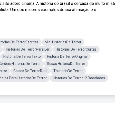
site adoro cinema. A história do brasil é cercada de muito mist
paulista. Um dos maiores exemplos dessa afirmação é o.
storias De TerrorEscritas
Mini HistoriasDe Terror
Historias De TerrorPara Ler
Historias De TerrorCurtas
História De TerrorTexto
História De TerrorOriginal
Cordeis HistoriasDe Terror
Rosas HistoriaDe Terror
error
Coisas De TerrorReal
ThistoriaDe Terror
Ideias Para HistóriasDe Terror
Historias De Terror12 Badaladas