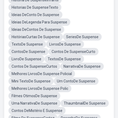
História De SuspenseInfantil
Historias De SuspenseTexto
Ideias DeConto De Suspense
Ideias DeLegenda Para Suspense
Ideias DeContos De Suspense
HistóriasCurtas De Suspense
SeriesDe Suspense
TextoDe Suspense
LivrosDe Suspense
ContosDe Suspense
Contos De SuspenseCurto
LivroDe Suspense
TextosDe Suspense
Contos De SuspenseCurtos
NarrativaDe Suspense
Melhores LivrosDe Suspense Policial
Mini TextoDe Suspense
Um ContoDe Suspense
Melhores LivrosDe Suspense Polic
Filmes OtimosDe Suspense
Uma NarrativaDe Suspense
ThaumbnailDe Suspense
Contos DeMistério E Suspense