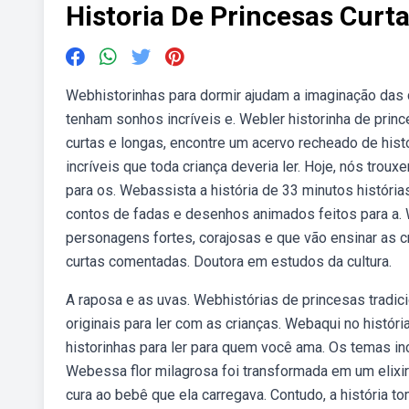
Historia De Princesas Curt
Webhistorinhas para dormir ajudam a imaginação das c
tenham sonhos incríveis e. Webler historinha de princ
curtas e longas, encontre um acervo recheado de his
incríveis que toda criança deveria ler. Hoje, nós tro
para os. Webassista a história de 33 minutos história
contos de fadas e desenhos animados feitos para a. W
personagens fortes, corajosas e que vão ensinar as c
curtas comentadas. Doutora em estudos da cultura.
A raposa e as uvas. Webhistórias de princesas tradicion
originais para ler com as crianças. Webaqui no históri
historinhas para ler para quem você ama. Os temas in
Webessa flor milagrosa foi transformada em um elixi
cura ao bebê que ela carregava. Contudo, a história