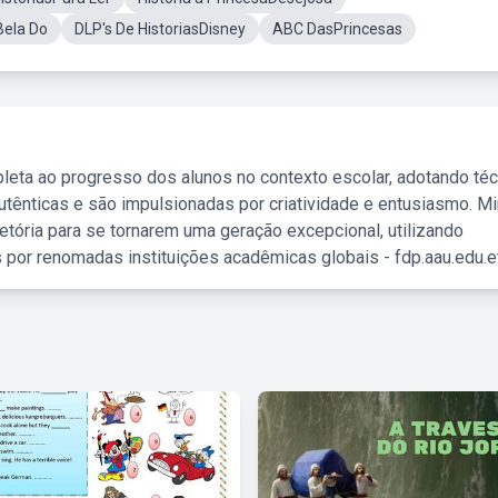
Bela Do
DLP's De HistoriasDisney
ABC DasPrincesas
leta ao progresso dos alunos no contexto escolar, adotando té
tênticas e são impulsionadas por criatividade e entusiasmo. M
etória para se tornarem uma geração excepcional, utilizando
 por renomadas instituições acadêmicas globais - fdp.aau.edu.et