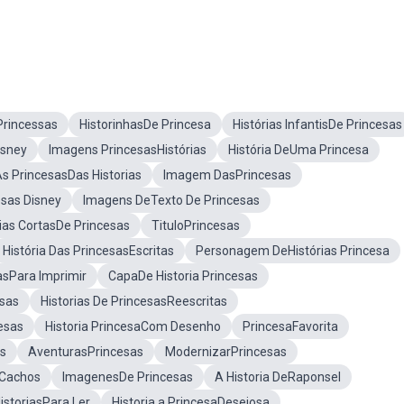
Princessas
HistorinhasDe Princesa
Histórias InfantisDe Princesas
isney
Imagens PrincesasHistórias
História DeUma Princesa
s PrincesasDas Historias
Imagem DasPrincesas
esas Disney
Imagens DeTexto De Princesas
rias CortasDe Princesas
TituloPrincesas
História Das PrincesasEscritas
Personagem DeHistórias Princesa
asPara Imprimir
CapaDe Historia Princesas
esas
Historias De PrincesasReescritas
esas
Historia PrincesaCom Desenho
PrincesaFavorita
as
AventurasPrincesas
ModernizarPrincesas
 Cachos
ImagenesDe Princesas
A Historia DeRaponsel
istoriasPara Ler
Historia a PrincesaDesejosa