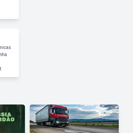
cnicas
inha
.