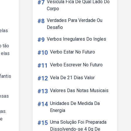
#7
Vesicula Fica De Qual Lado Do
Corpo
#8
Verdades Para Verdade Ou
Desafio
elas
#9
Verbos Irregulares Do Ingles
o tão
#10
Verbo Estar No Futuro
 elas
#11
Verbo Escrever No Futuro
fantis
#12
Vela De 21 Dias Valor
#13
Valores Das Notas Musicais
cesas
#14
Unidades De Medida Da
Energia
gas.
de
#15
Uma Solução Foi Preparada
Dissolvendo-se 4 0g De