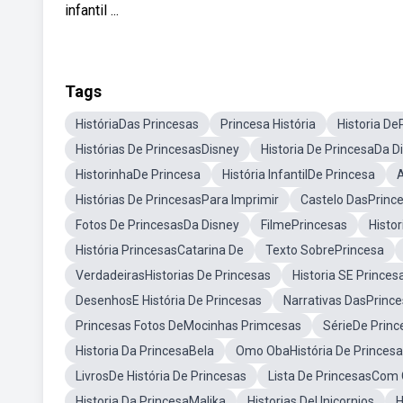
infantil ...
Tags
HistóriaDas Princesas
Princesa História
Historia De
Histórias De PrincesasDisney
Historia De PrincesaDa D
HistorinhaDe Princesa
História InfantilDe Princesa
A
Histórias De PrincesasPara Imprimir
Castelo DasPrinc
Fotos De PrincesasDa Disney
FilmePrincesas
Histo
História PrincesasCatarina De
Texto SobrePrincesa
VerdadeirasHistorias De Princesas
Historia SE Princes
DesenhosE História De Princesas
Narrativas DasPrinc
Princesas Fotos DeMocinhas Primcesas
SérieDe Princ
Historia Da PrincesaBela
Omo ObaHistória De Princes
LivrosDe História De Princesas
Lista De PrincesasCom
Historia Da PrincesaMalika
Historias DeUnicornios
H