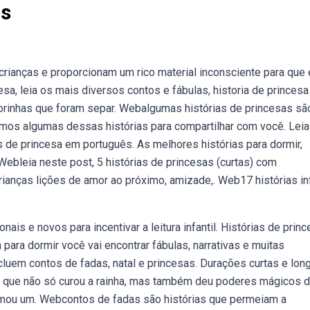
as
rianças e proporcionam um rico material inconsciente para que 
esa, leia os mais diversos contos e fábulas, historia de princesa
torinhas que foram separ. Webalgumas histórias de princesas sã
uxemos algumas dessas histórias para compartilhar com você. Leia
s de princesa em português. As melhores histórias para dormir,
ebleia neste post, 5 histórias de princesas (curtas) com
rianças lições de amor ao próximo, amizade,. Web17 histórias in
ais e novos para incentivar a leitura infantil. Histórias de prin
a para dormir você vai encontrar fábulas, narrativas e muitas
cluem contos de fadas, natal e princesas. Durações curtas e lon
r que não só curou a rainha, mas também deu poderes mágicos 
 tomou um. Webcontos de fadas são histórias que permeiam a