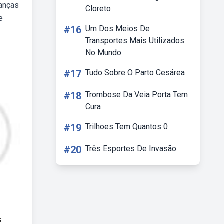
ianças
Cloreto
e
#16
Um Dos Meios De
Transportes Mais Utilizados
No Mundo
#17
Tudo Sobre O Parto Cesárea
#18
Trombose Da Veia Porta Tem
Cura
#19
Trilhoes Tem Quantos 0
#20
Três Esportes De Invasão
s