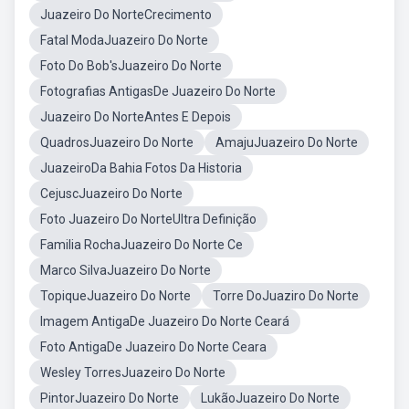
Juazeiro Do NorteCrecimento
Fatal ModaJuazeiro Do Norte
Foto Do Bob'sJuazeiro Do Norte
Fotografias AntigasDe Juazeiro Do Norte
Juazeiro Do NorteAntes E Depois
QuadrosJuazeiro Do Norte
AmajuJuazeiro Do Norte
JuazeiroDa Bahia Fotos Da Historia
CejuscJuazeiro Do Norte
Foto Juazeiro Do NorteUltra Definição
Familia RochaJuazeiro Do Norte Ce
Marco SilvaJuazeiro Do Norte
TopiqueJuazeiro Do Norte
Torre DoJuaziro Do Norte
Imagem AntigaDe Juazeiro Do Norte Ceará
Foto AntigaDe Juazeiro Do Norte Ceara
Wesley TorresJuazeiro Do Norte
PintorJuazeiro Do Norte
LukãoJuazeiro Do Norte