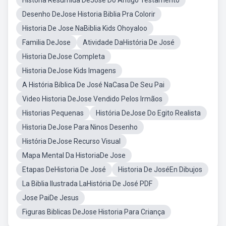
Historia Resumida DeJose Do Antigo Testamento
Desenho DeJose Historia Biblia Pra Colorir
Historia De Jose NaBiblia Kids Ohoyaloo
Familia DeJose
Atividade DaHistória De José
Historia DeJose Completa
Historia DeJose Kids Imagens
A História Bíblica De José NaCasa De Seu Pai
Video Historia DeJose Vendido Pelos Irmãos
Historias Pequenas
História DeJose Do Egito Realista
Historia DeJose Para Ninos Desenho
História DeJose Recurso Visual
Mapa Mental Da HistoriaDe Jose
Etapas DeHistoria De José
Historia De JoséEn Dibujos
La Biblia Ilustrada LaHistória De José PDF
Jose PaiDe Jesus
Figuras Biblicas DeJose Historia Para Criança