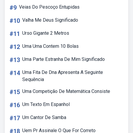
#9
Veias Do Pescoço Entupidas
#10
Valha Me Deus Significado
#11
Urso Gigante 2 Metros
#12
Uma Urna Contem 10 Bolas
#13
Uma Parte Estranha De Mim Significado
#14
Uma Fita De Dna Apresenta A Seguinte
Sequência
#15
Uma Competição De Matemática Consiste
#16
Um Texto Em Espanhol
#17
Um Cantor De Samba
#18
Uem Pr Assinale O Que For Correto