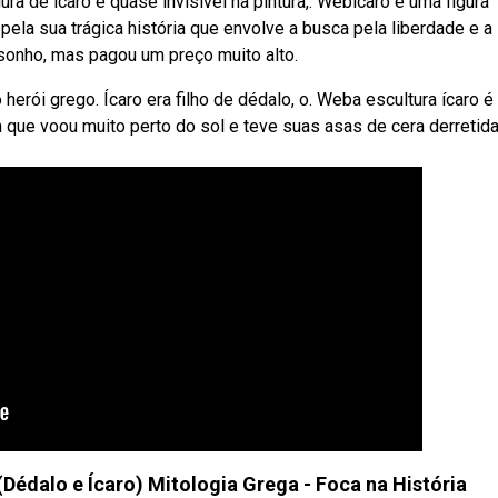
ura de ícaro é quase invisível na pintura,. Webícaro é uma figura
pela sua trágica história que envolve a busca pela liberdade e a
 sonho, mas pagou um preço muito alto.
 herói grego. Ícaro era filho de dédalo, o. Weba escultura ícaro 
em que voou muito perto do sol e teve suas asas de cera derretida
(Dédalo e Ícaro) Mitologia Grega - Foca na História