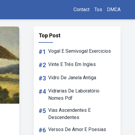
Contact
Tos
DMCA
Top Post
#1
Vogal E Semivogal Exercicios
#2
Vinte E Três Em Ingles
#3
Vidro De Janela Antiga
#4
Vidrarias De Laboratório
Nomes Pdf
#5
Vias Ascendentes E
Descendentes
#6
Versos De Amor E Poesias