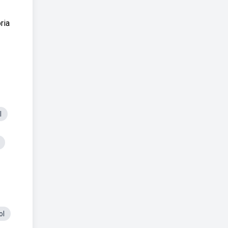
ria
l
ol