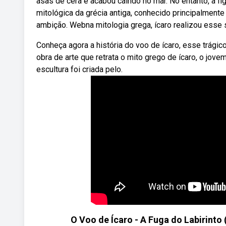
asas de cera e acabou caindo no mar. No entanto, a fig
mitológica da grécia antiga, conhecido principalmente 
ambição. Webna mitologia grega, ícaro realizou esse
Conheça agora a história do voo de ícaro, esse trágico
obra de arte que retrata o mito grego de ícaro, o jov
escultura foi criada pelo.
O Voo de Ícaro - A Fuga do Labirinto 