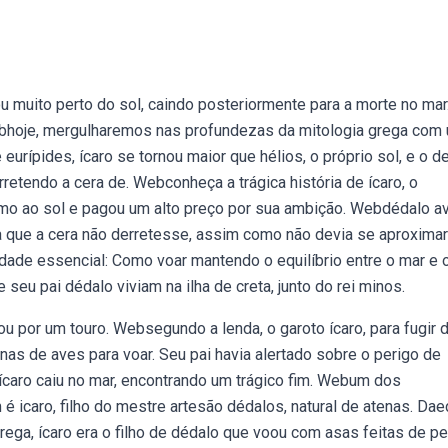
u muito perto do sol, caindo posteriormente para a morte no mar
bhoje, mergulharemos nas profundezas da mitologia grega com
urípides, ícaro se tornou maior que hélios, o próprio sol, e o d
retendo a cera de. Webconheça a trágica história de ícaro, o
mo ao sol e pagou um alto preço por sua ambição. Webdédalo a
ra que a cera não derretesse, assim como não devia se aproxima
dade essencial: Como voar mantendo o equilíbrio entre o mar e o
seu pai dédalo viviam na ilha de creta, junto do rei minos.
u por um touro. Websegundo a lenda, o garoto ícaro, para fugir 
nas de aves para voar. Seu pai havia alertado sobre o perigo de
 ícaro caiu no mar, encontrando um trágico fim. Webum dos
 icaro, filho do mestre artesão dédalos, natural de atenas. Da
grega, ícaro era o filho de dédalo que voou com asas feitas de p