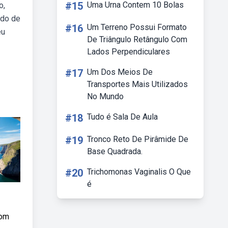
#15
Uma Urna Contem 10 Bolas
o,
ado de
#16
Um Terreno Possui Formato
eu
De Triângulo Retângulo Com
Lados Perpendiculares
#17
Um Dos Meios De
Transportes Mais Utilizados
No Mundo
#18
Tudo é Sala De Aula
#19
Tronco Reto De Pirâmide De
Base Quadrada.
#20
Trichomonas Vaginalis O Que
é
com