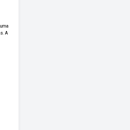
é uma
s. A