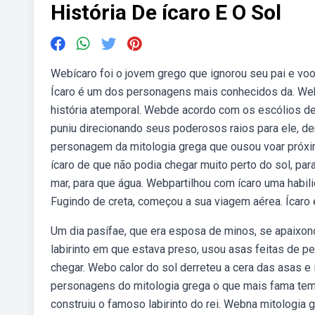
História De ícaro E O Sol
Webícaro foi o jovem grego que ignorou seu pai e voo
Ícaro é um dos personagens mais conhecidos da. We
história atemporal. Webde acordo com os escólios de e
puniu direcionando seus poderosos raios para ele, der
personagem da mitologia grega que ousou voar próxi
ícaro de que não podia chegar muito perto do sol, pa
mar, para que água. Webpartilhou com ícaro uma habili
Fugindo de creta, começou a sua viagem aérea. Ícaro e 
Um dia pasífae, que era esposa de minos, se apaixono
labirinto em que estava preso, usou asas feitas de pe
chegar. Webo calor do sol derreteu a cera das asas e
personagens do mitologia grega o que mais fama tem é
construiu o famoso labirinto do rei. Webna mitologia 