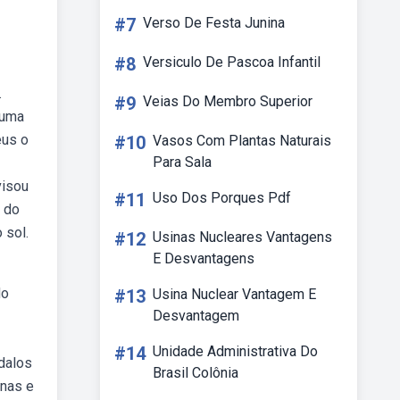
#7
Verso De Festa Junina
#8
Versiculo De Pascoa Infantil
.
#9
Veias Do Membro Superior
 uma
eus o
#10
Vasos Com Plantas Naturais
Para Sala
visou
#11
Uso Dos Porques Pdf
r do
 sol.
#12
Usinas Nucleares Vantagens
E Desvantagens
do
#13
Usina Nuclear Vantagem E
Desvantagem
#14
Unidade Administrativa Do
edalos
Brasil Colônia
enas e