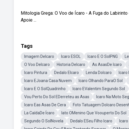
Mitologia Grega: O Voo de Ícaro - A Fuga do Labirint
Apoie ...
Tags
Imagem DeIcaro
Icaro ESOL
Icaro E O SolPNG
Le
O Voo DeIcaro
Historia DeIcaro
As AsasDe Icaro
Icaro Pintura
Dedalo EIcaro
Lenda DoIcaro
Icaro
Icaro EJoana Casa Nuvem
Icaro Olhando ParaO Sol
Icaro E O SolQuadrinho
Icaro EValentim Segundo Sol
Vou Perto Do Sol EDerreteu as Asas
Icaro Na Moto Se
Icaro Eas Asas De Cera
Foto Tatuagem DoIcaro Desen
La CaídaDe Ícaro
Iato OMenino Que Voouperto Do Sol
Segundo O SolNovela
Dedalo ESeu Filho Icaro
Icaro