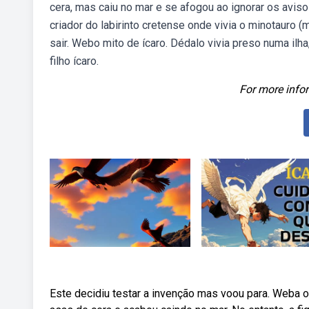
cera, mas caiu no mar e se afogou ao ignorar os avisos
criador do labirinto cretense onde vivia o minotauro
sair. Webo mito de ícaro. Dédalo vivia preso numa ilh
filho ícaro.
For more infor
Este decidiu testar a invenção mas voou para. Weba ob