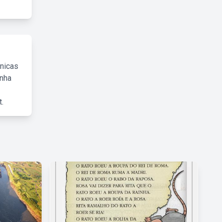
cnicas
inha
.