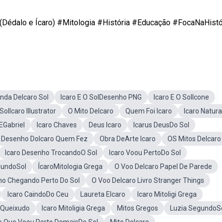
o (Dédalo e Ícaro) #Mitologia #História #Educação #FocaNaHistó
nda DeIcaro Sol
Icaro E O SolDesenho PNG
Icaro E O SolIcone
SolIcaro Illustrator
O Mito DeIcaro
Quem Foi Icaro
Icaro Natura
 EGabriel
Icaro Chaves
Deus Icaro
Icarus DeusDo Sol
Desenho DoIcaro Quem Fez
Obra DeArte Icaro
OS Mitos DeIcaro
Icaro Desenho TrocandoO Sol
Icaro Voou PertoDo Sol
gundoSol
ÍcaroMitologia Grega
O Voo DeIcaro Papel De Parede
ho Chegando Perto Do Sol
O Voo DeIcaro Livro Stranger Things
Icaro CaindoDo Ceu
Laureta EIcaro
Icaro Mitoligi Grega
 Queixudo
Icaro Mitoligia Grega
Mitos Gregos
Luzia SegundoS