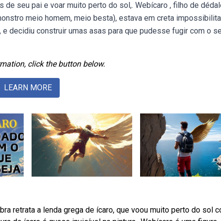
 de seu pai e voar muito perto do sol,. Webícaro , filho de dédal
 (monstro meio homem, meio besta), estava em creta impossibilit
a, e decidiu construir umas asas para que pudesse fugir com o s
mation, click the button below.
LEARN MORE
ra retrata a lenda grega de ícaro, que voou muito perto do sol 