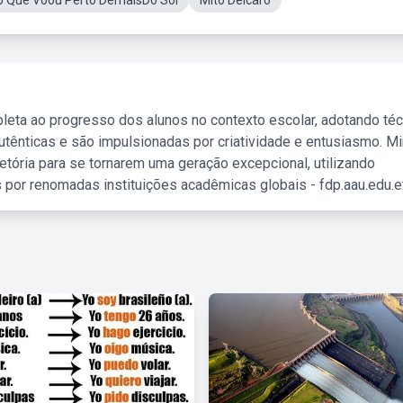
o Que Voou Perto DemaisDo Sol
Mito DeIcaro
leta ao progresso dos alunos no contexto escolar, adotando té
tênticas e são impulsionadas por criatividade e entusiasmo. M
etória para se tornarem uma geração excepcional, utilizando
 por renomadas instituições acadêmicas globais - fdp.aau.edu.et