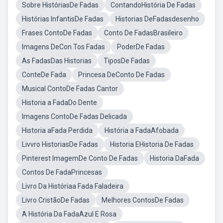
Sobre HistóriasDe Fadas
ContandoHistória De Fadas
Histórias InfantisDe Fadas
Historias DeFadasdesenho
Frases ContoDe Fadas
Conto De FadasBrasileiro
Imagens DeCon Tos Fadas
PoderDe Fadas
As FadasDas Historias
TiposDe Fadas
ConteDe Fada
Princesa DeConto De Fadas
Musical ContoDe Fadas Cantor
Historia a FadaDo Dente
Imagens ContoDe Fadas Delicada
Historia aFada Perdida
História a FadaAfobada
Livvro HistoriasDe Fadas
Historia EHistoria De Fadas
Pinterest ImagemDe Conto De Fadas
Historia DaFada
Contos De FadaPrincesas
Livro Da Históriaa Fada Faladeira
Livro CristãoDe Fadas
Melhores ContosDe Fadas
A História Da FadaAzul E Rosa