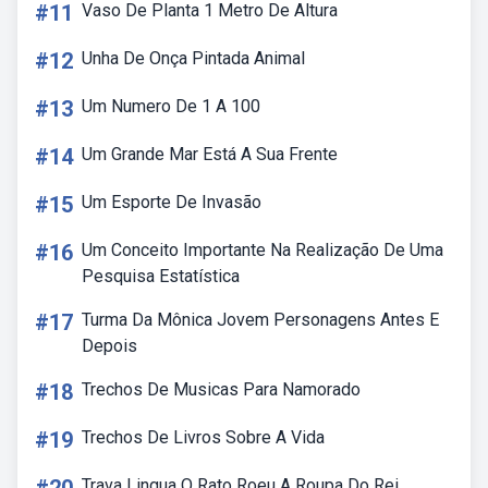
#11
Vaso De Planta 1 Metro De Altura
#12
Unha De Onça Pintada Animal
#13
Um Numero De 1 A 100
#14
Um Grande Mar Está A Sua Frente
#15
Um Esporte De Invasão
#16
Um Conceito Importante Na Realização De Uma
Pesquisa Estatística
#17
Turma Da Mônica Jovem Personagens Antes E
Depois
#18
Trechos De Musicas Para Namorado
#19
Trechos De Livros Sobre A Vida
Trava Lingua O Rato Roeu A Roupa Do Rei