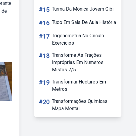
brante
#15
Turma Da Mônica Jovem Gibi
r de
#16
Tudo Em Sala De Aula História
#17
Trigonometria No Circulo
Exercicios
#18
Transforme As Frações
Impróprias Em Números
Mistos 7/5
#19
Transformar Hectares Em
Metros
#20
Transformações Quimicas
Mapa Mental