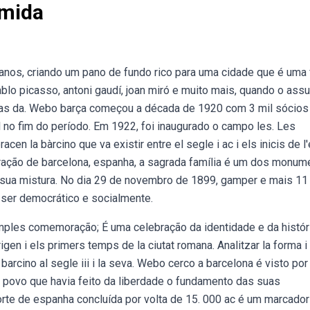
umida
 anos, criando um pano de fundo rico para uma cidade que é uma
blo picasso, antoni gaudí, joan miró e muito mais, quando o assu
adas da. Webo barça começou a década de 1920 com 3 mil sócios 
 no fim do período. Em 1922, foi inaugurado o campo les. Les
en la bàrcino que va existir entre el segle i ac i els inicis de l
coração de barcelona, espanha, a sagrada família é um dos monu
a sua mistura. No dia 29 de novembro de 1899, gamper e mais 11
a ser democrático e socialmente.
mples comemoração; É uma celebração da identidade e da histór
gen i els primers temps de la ciutat romana. Analitzar la forma i
barcino al segle iii i la seva. Webo cerco a barcelona é visto por
ovo que havia feito da liberdade o fundamento das suas
norte de espanha concluída por volta de 15. 000 ac é um marcador