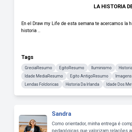
LA HISTORIA D
En el Draw my Life de esta semana te acercamos la hi
historia ...
Tags
GreciaResumo
EgitoResumo
Iluminismo
Histori
Idade MediaResumo
Egito AntigoResumo
Imagens
Lendas Folcloricas
Historia Da Irlanda
Idade Dos M
Sandra
Como orientador, minha entrega é comp
pedagógicas que valorizam relações au