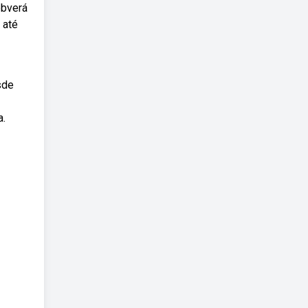
ebverá
 até
sde
a.