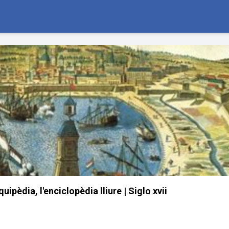
uipèdia, l'enciclopèdia lliure | Siglo xvii