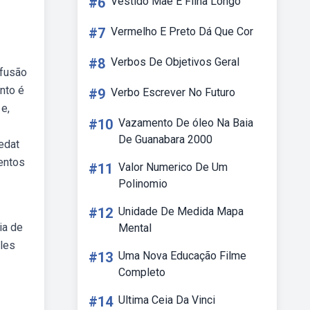
#6
Vestido Mae E Filha Longo
#7
Vermelho E Preto Dá Que Cor
#8
Verbos De Objetivos Geral
 fusão
nto é
#9
Verbo Escrever No Futuro
e,
#10
Vazamento De óleo Na Baia
De Guanabara 2000
'edat
mentos
#11
Valor Numerico De Um
Polinomio
#12
Unidade De Medida Mapa
ia de
Mental
 les
#13
Uma Nova Educação Filme
Completo
#14
Ultima Ceia Da Vinci