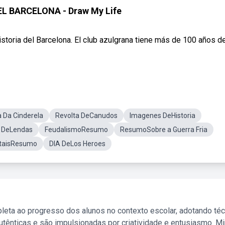
EL BARCELONA - Draw My Life
storia del Barcelona. El club azulgrana tiene más de 100 años d
a Da Cinderela
Revolta DeCanudos
Imagenes DeHistoria
 DeLendas
FeudalismoResumo
ResumoSobre a Guerra Fria
etaisResumo
DIA DeLos Heroes
leta ao progresso dos alunos no contexto escolar, adotando té
tênticas e são impulsionadas por criatividade e entusiasmo. M