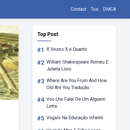
Contact
Tos
DMCA
Top Post
#1
X Vezes X é Quanto
#2
William Shakespeare Romeu E
Julieta Livro
#3
Where Are You From And How
Old Are You Tradução
#4
Vou Lhe Falar De Um Alguem
Letra
#5
Vogais Na Educação Infantil