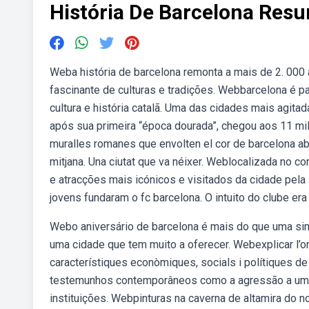
História De Barcelona Res
Weba história de barcelona remonta a mais de 2. 000
fascinante de culturas e tradições. Webbarcelona é pa
cultura e história catalã. Uma das cidades mais agit
após sua primeira “época dourada”, chegou aos 11 mil
muralles romanes que envolten el cor de barcelona abrac
mitjana. Una ciutat que va néixer. Weblocalizada no 
e atracções mais icónicos e visitados da cidade pel
jovens fundaram o fc barcelona. O intuito do clube er
Webo aniversário de barcelona é mais do que uma si
uma cidade que tem muito a oferecer. Webexplicar l’ori
característiques econòmiques, socials i polítiques de 
testemunhos contemporâneos como a agressão a um p
instituições. Webpinturas na caverna de altamira do 