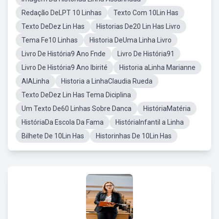
Redação DeLPT 10 Linhas
Texto Com 10Lin Has
Texto DeDez Lin Has
Historias De20 Lin Has Livro
Tema Fe10 Linhas
Historia DeUma Linha Livro
Livro De História9 Ano Fnde
Livro De História91
Livro De História9 Ano Ibirité
Historia aLinha Marianne
AIALinha
Historia a LinhaClaudia Rueda
Texto DeDez Lin Has Tema Diciplina
Um Texto De60 Linhas Sobre Danca
HistóriaMatéria
HistóriaDa Escola Da Fama
HistóriaInfantil a Linha
Bilhete De 10Lin Has
Historinhas De 10Lin Has