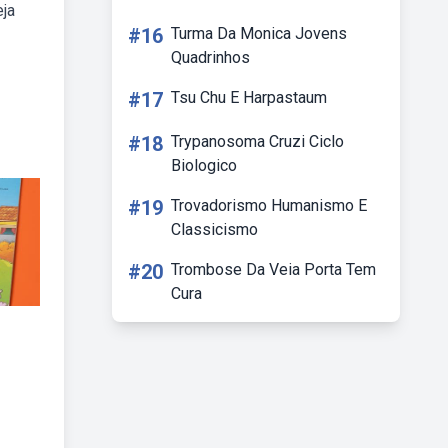
eja
#16
Turma Da Monica Jovens
Quadrinhos
#17
Tsu Chu E Harpastaum
#18
Trypanosoma Cruzi Ciclo
Biologico
#19
Trovadorismo Humanismo E
Classicismo
#20
Trombose Da Veia Porta Tem
Cura