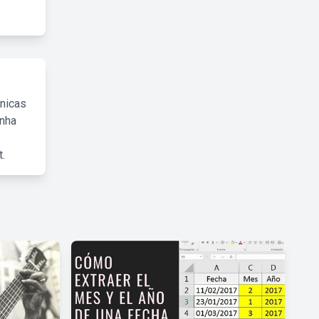
cnicas
inha
.