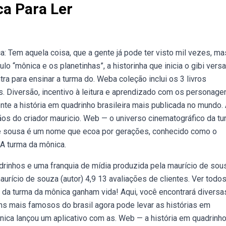
a Para Ler
 Tem aquela coisa, que a gente já pode ter visto mil vezes, ma
 “mônica e os planetinhas”, a historinha que inicia o gibi versa
a para ensinar a turma do. Weba coleção inclui os 3 livros
s. Diversão, incentivo à leitura e aprendizado com os personage
te a história em quadrinho brasileira mais publicada no mundo.
 mãos do criador mauricio. Web — o universo cinematográfico da t
e sousa é um nome que ecoa por gerações, conhecido como o
 A turma da mônica.
rinhos e uma franquia de mídia produzida pela maurício de sou
aurício de souza (autor) 4,9 13 avaliações de clientes. Ver todo
 da turma da mônica ganham vida! Aqui, você encontrará diversa
ns mais famosos do brasil agora pode levar as histórias em
nica lançou um aplicativo com as. Web — a história em quadrinh