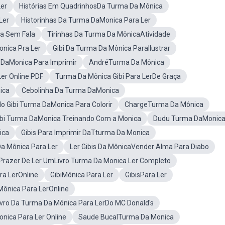
er
Histórias Em QuadrinhosDa Turma Da Mônica
Ler
Historinhas Da Turma DaMonica Para Ler
ca Sem Fala
Tirinhas Da Turma Da MônicaAtividade
onica Pra Ler
Gibi Da Turma Da Mônica ParaIlustrar
 DaMonica Para Imprimir
AndréTurma Da Mônica
er Online PDF
Turma Da Mônica Gibi Para LerDe Graça
ica
Cebolinha Da Turma DaMonica
o Gibi Turma DaMonica Para Colorir
ChargeTurma Da Mônica
Gibi Turma DaMonica Treinando Com a Monica
Dudu Turma DaMonic
ica
Gibis Para Imprimir DaTturma Da Monica
a Mônica Para Ler
Ler Gibis Da MônicaVender Alma Para Diabo
 Prazer De Ler UmLivro Turma Da Monica Ler Completo
ra LerOnline
GibiMônica Para Ler
GibisPara Ler
Mônica Para LerOnline
ivro Da Turma Da Mônica Para LerDo MC Donald's
onica Para Ler Online
Saude BucalTurma Da Monica