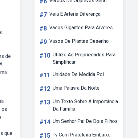
#6
Verbos De Objetivos Geral
#7
Veia E Arteria Diferença
#8
Vasos Gigantes Para Arvores
s
#9
Vasos De Plantas Desenho
#10
Utilize As Propriedades Para
ns de
Simplificar
 A
urma
#11
Unidade De Medida Pol
#12
Uma Palavra Da Noite
sa
#13
Um Texto Sobre A Importância
Da Família
s os
s
#14
Um Senhor Pai De Dois Filhos
os que
#15
Tv Com Prateleira Embaixo