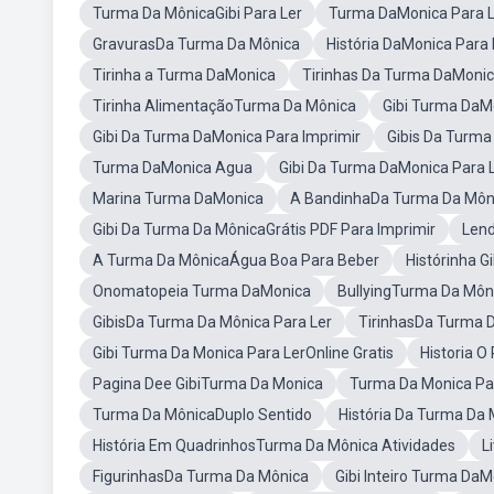
Turma Da MônicaGibi Para Ler
Turma DaMonica Para L
GravurasDa Turma Da Mônica
História DaMonica Para 
Tirinha a Turma DaMonica
Tirinhas Da Turma DaMoni
Tirinha AlimentaçãoTurma Da Mônica
Gibi Turma DaM
Gibi Da Turma DaMonica Para Imprimir
Gibis Da Turma
Turma DaMonica Agua
Gibi Da Turma DaMonica Para L
Marina Turma DaMonica
A BandinhaDa Turma Da Môn
Gibi Da Turma Da MônicaGrátis PDF Para Imprimir
Lend
A Turma Da MônicaÁgua Boa Para Beber
Histórinha 
Onomatopeia Turma DaMonica
BullyingTurma Da Môn
GibisDa Turma Da Mônica Para Ler
TirinhasDa Turma D
Gibi Turma Da Monica Para LerOnline Gratis
Historia O
Pagina Dee GibiTurma Da Monica
Turma Da Monica Pa
Turma Da MônicaDuplo Sentido
História Da Turma Da 
História Em QuadrinhosTurma Da Mônica Atividades
L
FigurinhasDa Turma Da Mônica
Gibi Inteiro Turma DaM