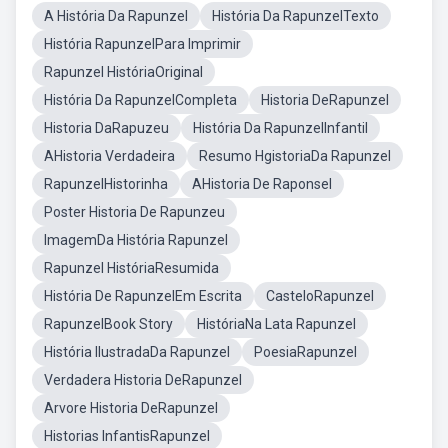
A História Da Rapunzel
História Da RapunzelTexto
História RapunzelPara Imprimir
Rapunzel HistóriaOriginal
História Da RapunzelCompleta
Historia DeRapunzel
Historia DaRapuzeu
História Da RapunzelInfantil
AHistoria Verdadeira
Resumo HgistoriaDa Rapunzel
RapunzelHistorinha
AHistoria De Raponsel
Poster Historia De Rapunzeu
ImagemDa História Rapunzel
Rapunzel HistóriaResumida
História De RapunzelEm Escrita
CasteloRapunzel
RapunzelBook Story
HistóriaNa Lata Rapunzel
História IlustradaDa Rapunzel
PoesiaRapunzel
Verdadera Historia DeRapunzel
Arvore Historia DeRapunzel
Historias InfantisRapunzel