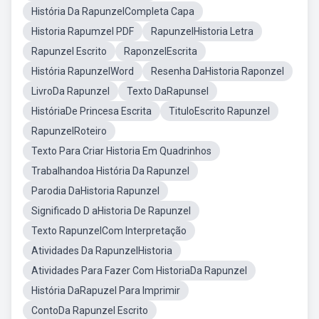
História Da RapunzelCompleta Capa
Historia Rapumzel PDF
RapunzelHistoria Letra
Rapunzel Escrito
RaponzelEscrita
História RapunzelWord
Resenha DaHistoria Raponzel
LivroDa Rapunzel
Texto DaRapunsel
HistóriaDe Princesa Escrita
TituloEscrito Rapunzel
RapunzelRoteiro
Texto Para Criar Historia Em Quadrinhos
Trabalhandoa História Da Rapunzel
Parodia DaHistoria Rapunzel
Significado D aHistoria De Rapunzel
Texto RapunzelCom Interpretação
Atividades Da RapunzelHistoria
Atividades Para Fazer Com HistoriaDa Rapunzel
História DaRapuzel Para Imprimir
ContoDa Rapunzel Escrito