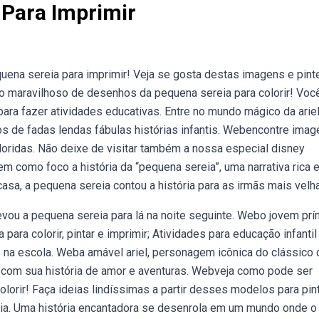
 Para Imprimir
a sereia para imprimir! Veja se gosta destas imagens e pint
 maravilhoso de desenhos da pequena sereia para colorir! Você
 para fazer atividades educativas. Entre no mundo mágico da arie
s de fadas lendas fábulas histórias infantis. Webencontre ima
oloridas. Não deixe de visitar também a nossa especial disney
em como foco a história da “pequena sereia”, uma narrativa rica 
sa, a pequena sereia contou a história para as irmãs mais velh
evou a pequena sereia para lá na noite seguinte. Webo jovem prí
 para colorir, pintar e imprimir; Atividades para educação infantil
 na escola. Weba amável ariel, personagem icônica do clássico 
s com sua história de amor e aventuras. Webveja como pode ser
lorir! Faça ideias lindíssimas a partir desses modelos para pint
eia. Uma história encantadora se desenrola em um mundo onde o