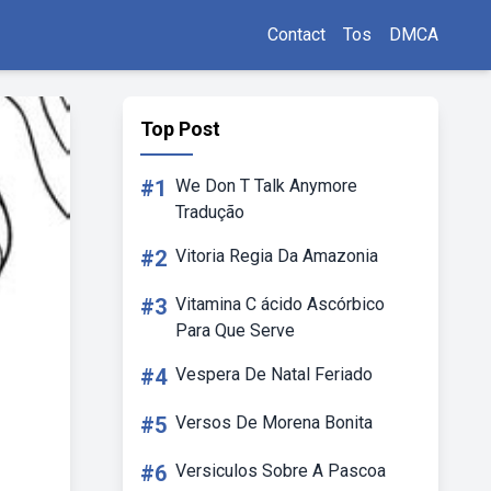
Contact
Tos
DMCA
Top Post
#1
We Don T Talk Anymore
Tradução
#2
Vitoria Regia Da Amazonia
#3
Vitamina C ácido Ascórbico
Para Que Serve
#4
Vespera De Natal Feriado
#5
Versos De Morena Bonita
#6
Versiculos Sobre A Pascoa