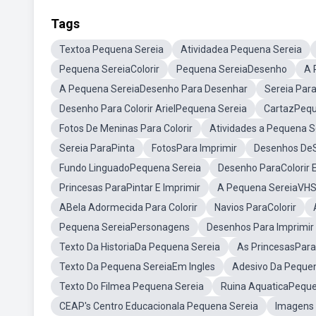
Tags
Textoa Pequena Sereia
Atividadea Pequena Sereia
Pequena SereiaColorir
Pequena SereiaDesenho
A 
A Pequena SereiaDesenho Para Desenhar
Sereia Para
Desenho Para Colorir ArielPequena Sereia
CartazPequ
Fotos De Meninas Para Colorir
Atividades a Pequena S
Sereia ParaPinta
FotosPara Imprimir
Desenhos DeS
Fundo LinguadoPequena Sereia
Desenho ParaColorir E
Princesas ParaPintar E Imprimir
A Pequena SereiaVH
ABela Adormecida Para Colorir
Navios ParaColorir
Pequena SereiaPersonagens
Desenhos Para Imprimir 
Texto Da HistoriaDa Pequena Sereia
As PrincesasPara
Texto Da Pequena SereiaEm Ingles
Adesivo Da Peque
Texto Do Filmea Pequena Sereia
Ruina AquaticaPeque
CEAP's Centro Educacionala Pequena Sereia
Imagens 