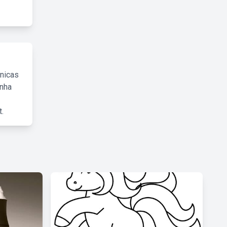
cnicas
inha
.