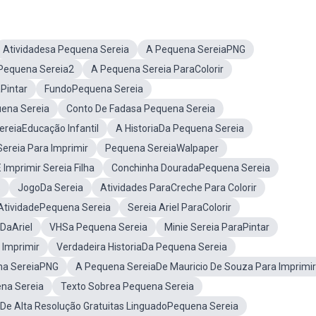
Atividadesa Pequena Sereia
A Pequena SereiaPNG
Pequena Sereia2
A Pequena Sereia ParaColorir
Pintar
FundoPequena Sereia
ena Sereia
Conto De Fadasa Pequena Sereia
ereiaEducação Infantil
A HistoriaDa Pequena Sereia
ereia Para Imprimir
Pequena SereiaWalpaper
 Imprimir Sereia Filha
Conchinha DouradaPequena Sereia
S
JogoDa Sereia
Atividades ParaCreche Para Colorir
AtividadePequena Sereia
Sereia Ariel ParaColorir
DaAriel
VHSa Pequena Sereia
Minie Sereia ParaPintar
 Imprimir
Verdadeira HistoriaDa Pequena Sereia
na SereiaPNG
A Pequena SereiaDe Mauricio De Souza Para Imprimir
na Sereia
Texto Sobrea Pequena Sereia
De Alta Resolução Gratuitas LinguadoPequena Sereia