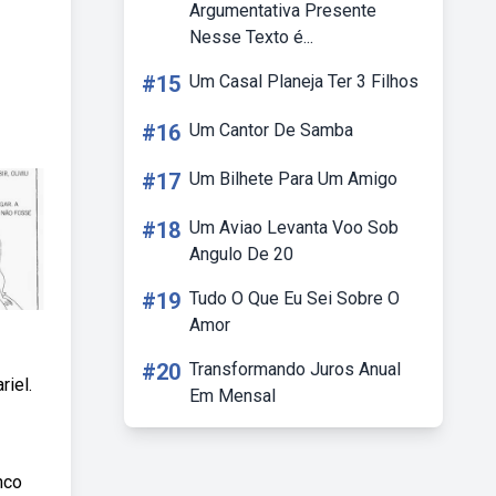
Argumentativa Presente
Nesse Texto é...
#15
Um Casal Planeja Ter 3 Filhos
#16
Um Cantor De Samba
#17
Um Bilhete Para Um Amigo
#18
Um Aviao Levanta Voo Sob
Angulo De 20
#19
Tudo O Que Eu Sei Sobre O
Amor
#20
Transformando Juros Anual
riel.
Em Mensal
nco