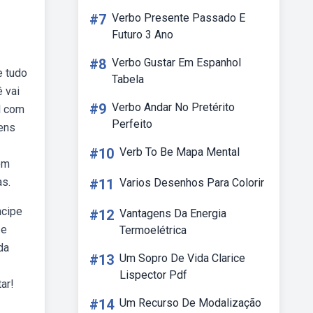
#7
Verbo Presente Passado E
Futuro 3 Ano
#8
Verbo Gustar Em Espanhol
e tudo
Tabela
 vai
#9
Verbo Andar No Pretérito
l com
Perfeito
gens
#10
Verb To Be Mapa Mental
em
as.
#11
Varios Desenhos Para Colorir
ncipe
#12
Vantagens Da Energia
 e
Termoelétrica
da
#13
Um Sopro De Vida Clarice
Lispector Pdf
ar!
#14
Um Recurso De Modalização