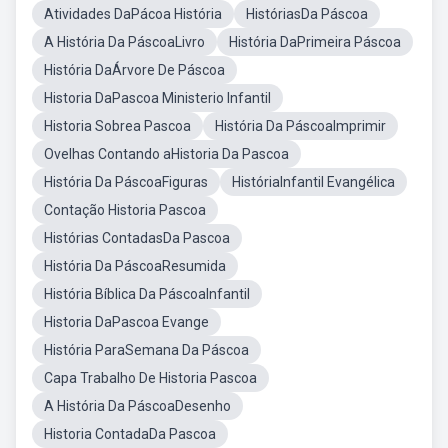
Atividades DaPácoa História
HistóriasDa Páscoa
A História Da PáscoaLivro
História DaPrimeira Páscoa
História DaÁrvore De Páscoa
Historia DaPascoa Ministerio Infantil
Historia Sobrea Pascoa
História Da PáscoaImprimir
Ovelhas Contando aHistoria Da Pascoa
História Da PáscoaFiguras
HistóriaInfantil Evangélica
Contação Historia Pascoa
Histórias ContadasDa Pascoa
História Da PáscoaResumida
História Bíblica Da PáscoaInfantil
Historia DaPascoa Evange
História ParaSemana Da Páscoa
Capa Trabalho De Historia Pascoa
A História Da PáscoaDesenho
Historia ContadaDa Pascoa