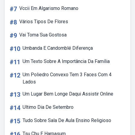
#7
Vccii Em Algarismo Romano
#8
Vários Tipos De Flores
#9
Vai Toma Sua Gostosa
#10
Umbanda E Candomblé Diferença
#11
Um Texto Sobre A Importância Da Família
#12
Um Poliedro Convexo Tem 3 Faces Com 4
Lados
#13
Um Lugar Bem Longe Daqui Assistir Online
#14
Ultimo Dia De Setembro
#15
Tudo Sobre Sala De Aula Ensino Religioso
#16
Tsu Chu E Harpasum