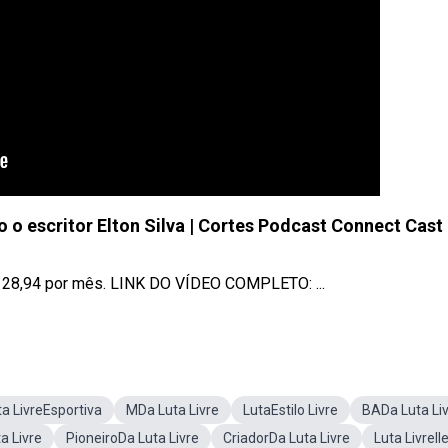
do o escritor Elton Silva | Cortes Podcast Connect Cast
28,94 por mês. LINK DO VÍDEO COMPLETO: ...
ta LivreEsportiva
MDa Luta Livre
LutaEstilo Livre
BADa Luta Li
a Livre
PioneiroDa Luta Livre
CriadorDa Luta Livre
Luta LivreIl