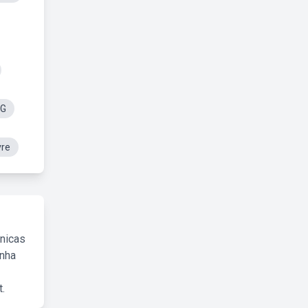
NG
vre
cnicas
inha
.