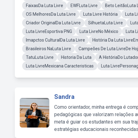
FaixasDa Luta Livre
EWFLuta Livre
Beto LeitãoLuta 
OS MelhoresDa Luta Livre
Luta Livre História
Luta L
Criador OriginalDa Luta Livre
SilhuetaLuta Livre
Lut
Luta LivreEsportiva PNG
Luta LivreNo México
Luta L
Imapctos CulturalDa Luta Livre
História Da Luta Livre
Brasileiros NaLuta Livre
Campeões De Luta LivreDe Ho
TatuLuta Livre
Historia Da Luta
A HistóriaDo Lutado
Luta LivreMexicana Caracteristicas
Luta LivrePersona
Sandra
Como orientador, minha entrega é comp
pedagógicas que valorizam relações au
meta é guiar os estudantes em sua traj
estratégias educacionais reconhecidas