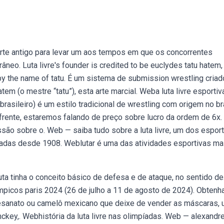
porte antigo para levar um aos tempos em que os concorrentes
âneo. Luta livre's founder is credited to be euclydes tatu hatem
 by the name of tatu. É um sistema de submission wrestling cria
em (o mestre “tatu”), esta arte marcial. Weba luta livre esportiv
brasileiro) é um estilo tradicional de wrestling com origem no bra
na frente, estaremos falando de preço sobre lucro da ordem de 6x.
são sobre o. Web — saiba tudo sobre a luta livre, um dos espor
íadas desde 1908. Weblutar é uma das atividades esportivas ma
ta tinha o conceito básico de defesa e de ataque, no sentido de
ímpicos paris 2024 (26 de julho a 11 de agosto de 2024). Obtenh
rtesanato ou camelô mexicano que deixe de vender as máscaras,
key,. Webhistória da luta livre nas olimpíadas. Web — alexandr