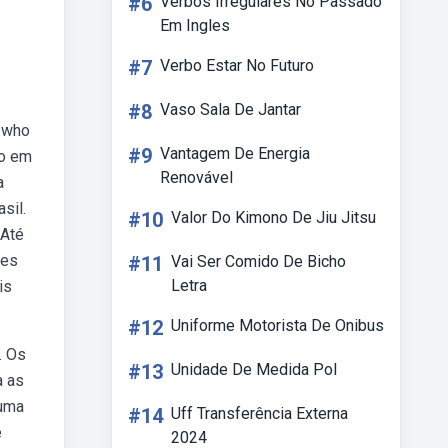
#6
Verbos Irregulares No Passado
Em Ingles
#7
Verbo Estar No Futuro
#8
Vaso Sala De Jantar
, who
#9
Vantagem De Energia
do em
Renovável
a
sil.
#10
Valor Do Kimono De Jiu Jitsu
 Até
tes
#11
Vai Ser Comido De Bicho
Letra
is
#12
Uniforme Motorista De Onibus
. Os
#13
Unidade De Medida Pol
a as
 uma
#14
Uff Transferência Externa
e
2024