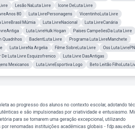
Livre
Lesão NaLuta Livre
Icone DeLuta Livre
ivreAnos 80
Luta LivrePersonagens
VicentinhoLuta Livre
a LivreBrasil Múmia
Luta LivreNacional
Luta LivreCanária
ivreAntiga
Luta LivreHulk Hogan
Países CampeõesDa Luta Livre
Em Quadrihos
BaclentLuta Livre
Programa Luta LivreManchete
je
Luta LivreNa Argelia
Filme SobreLuta Livre
Oss Luta LivreP
r De Luta Livre Esquizofrenico
Luta Livre DasAntigas
gens Mexicanos
Luta LivreEsportiva Logo
Beto Leitão FilhoLuta Li
leta ao progresso dos alunos no contexto escolar, adotando té
tênticas e são impulsionadas por criatividade e entusiasmo. M
etória para se tornarem uma geração excepcional, utilizando
 por renomadas instituições acadêmicas globais - fdp.aau.edu.et