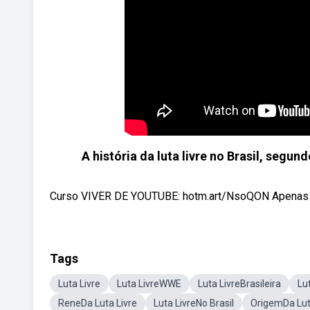
A história da luta livre no Brasil, segun
Curso VIVER DE YOUTUBE: hotm.art/NsoQON Apenas 
Tags
Luta Livre
Luta LivreWWE
Luta LivreBrasileira
Lu
ReneDa Luta Livre
Luta LivreNo Brasil
OrigemDa Lut