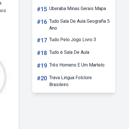
a
#15
Uberaba Minas Gerais Mapa
 nos
#16
Tudo Sala De Aula Geografia 5
Ano
#17
Tudo Pelo Jogo Livro 3
#18
Tudo é Sala De Aula
#19
Três Homens E Um Martelo
#20
Trava Lingua Folclore
Brasileiro