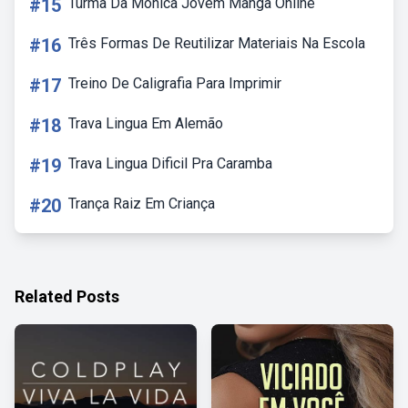
#15
Turma Da Monica Jovem Manga Online
#16
Três Formas De Reutilizar Materiais Na Escola
#17
Treino De Caligrafia Para Imprimir
#18
Trava Lingua Em Alemão
#19
Trava Lingua Dificil Pra Caramba
#20
Trança Raiz Em Criança
Related Posts