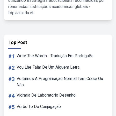
utilizando estratégias educacionais reconhecidas por
renomadas instituições acadêmicas globais -
fdp.aau.edu.et.
Top Post
#1
Write The Words - Tradução Em Português
#2
Vou Lhe Falar De Um Alguem Letra
#3
Voltamos A Programação Normal Tem Crase Ou
Não
#4
Vidraria De Laboratorio Desenho
#5
Verbo To Do Conjugação