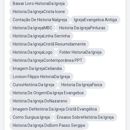
Baixar Livro HistoriaDa Igreja
Historia Da IgrejaCrista Icone
Contação De Historia NaIgreja
IgrejaEvangelica Antiga
Historia Da IgrejaMBC
Historia Da IgrejaPinturas
História Da IgrejaLinha Serrinha
História Da IgrejaCristã Resumidamente
História Da IgrejaLogo
Folder HistoriaDa Igreja
História Da IgrejaContemporânea PPT
Imagem Da IgrejaCeilandia
Lovison Filippo HistoriaDa Igreja
CursoHistória Da Igreja
Historia Da IgrejaFisica
Historia De OrigemDa Igreja Evangelica
História Da Igreja DoNazareno
Imagem DeHistória Da Igreja Cristã Evangélica
Como Surgiua Igreja
Ensaios SobreHistória Da Igreja
Historia Da Igreja DoBom Passo Sergipe