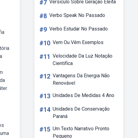
#7
Versiculo Sobre Geração Eleita
#8
Verbo Speak No Passado
#9
Verbo Estudar No Passado
fia
#10
Vem Ou Vêm Exemplos
tória
#11
Velocidade Da Luz Notação
a
Cientifica
em
#12
Vantagens Da Energia Não
 da
Renovável
ter.
#13
Unidades De Medidas 4 Ano
#14
Unidades De Conservação
Paraná
es
#15
Um Texto Narrativo Pronto
i uma
Pequeno