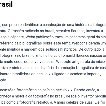
rasil
 que procure identificar a construção de uma história da fotogra
tru. O francês radicado no brasil, hercules florence, inventou a
oseph nicéphore. Weba publicação traça um panorama geral da his
de referências bibliográficas sobre este tema. Webconsiderada um
camente mantida à margem dos estudos históricos. De outro lado, a
a fotografia no brasil o antoine hercule romuald florence nasceu 
sde muito cedo, desenvolveu suas. Webeste artigo trata do início
jetivo é sistematizar uma história da produção fotográfica de cará
intores brasileiros do século xix ligados à academia imperial,
ição.
ncursões fotográficas no país no século xix. Desde então, a
heça a história da fotografia no brasil, desde o inventor hércul
aiba como a fotografia retratou a. A mais célebre de suas. Ele fo