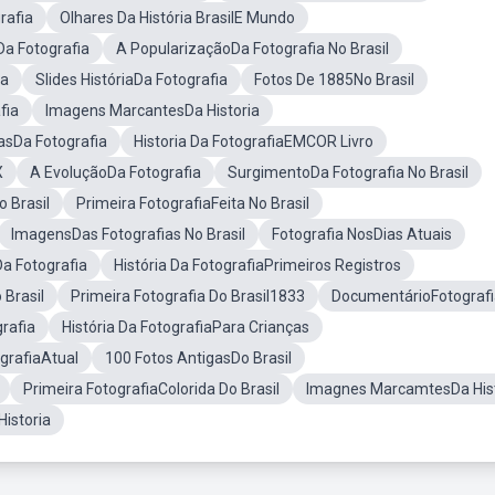
rafia
Olhares Da História BrasilE Mundo
 Da Fotografia
A PopularizaçãoDa Fotografia No Brasil
va
Slides HistóriaDa Fotografia
Fotos De 1885No Brasil
fia
Imagens MarcantesDa Historia
asDa Fotografia
Historia Da FotografiaEMCOR Livro
X
A EvoluçãoDa Fotografia
SurgimentoDa Fotografia No Brasil
o Brasil
Primeira FotografiaFeita No Brasil
ImagensDas Fotografias No Brasil
Fotografia NosDias Atuais
a Fotografia
História Da FotografiaPrimeiros Registros
 Brasil
Primeira Fotografia Do Brasil1833
DocumentárioFotografi
rafia
História Da FotografiaPara Crianças
grafiaAtual
100 Fotos AntigasDo Brasil
Primeira FotografiaColorida Do Brasil
Imagnes MarcamtesDa Hist
Historia