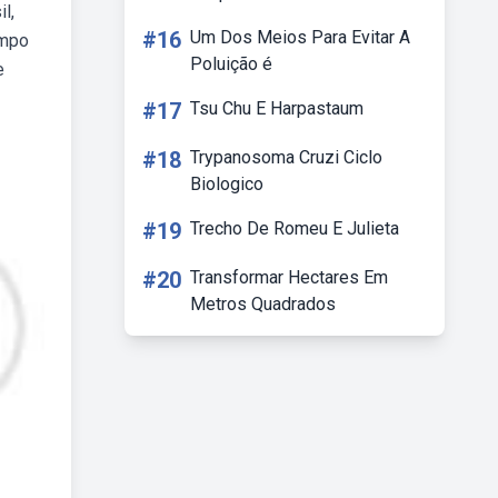
l,
#16
Um Dos Meios Para Evitar A
ampo
Poluição é
e
#17
Tsu Chu E Harpastaum
#18
Trypanosoma Cruzi Ciclo
Biologico
#19
Trecho De Romeu E Julieta
#20
Transformar Hectares Em
Metros Quadrados