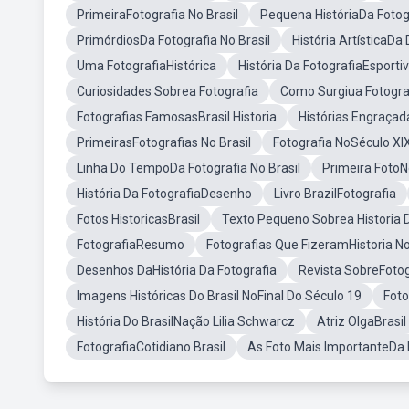
PrimeiraFotografia No Brasil
Pequena HistóriaDa Fotog
PrimórdiosDa Fotografia No Brasil
História ArtísticaDa
Uma FotografiaHistórica
História Da FotografiaEsporti
Curiosidades Sobrea Fotografia
Como Surgiua Fotogra
Fotografias FamosasBrasil Historia
Histórias Engraçad
PrimeirasFotografias No Brasil
Fotografia NoSéculo XI
Linha Do TempoDa Fotografia No Brasil
Primeira FotoN
História Da FotografiaDesenho
Livro BrazilFotografia
Fotos HistoricasBrasil
Texto Pequeno Sobrea Historia D
FotografiaResumo
Fotografias Que FizeramHistoria No
Desenhos DaHistória Da Fotografia
Revista SobreFotog
Imagens Históricas Do Brasil NoFinal Do Século 19
Foto
História Do BrasilNação Lilia Schwarcz
Atriz OlgaBrasil
FotografiaCotidiano Brasil
As Foto Mais ImportanteDa 