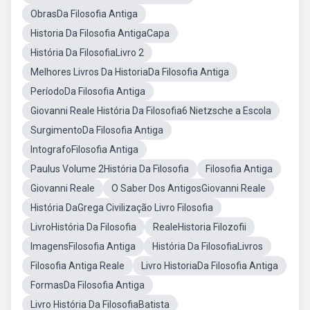
ObrasDa Filosofia Antiga
Historia Da Filosofia AntigaCapa
História Da FilosofiaLivro 2
Melhores Livros Da HistoriaDa Filosofia Antiga
PeríodoDa Filosofia Antiga
Giovanni Reale História Da Filosofia6 Nietzsche a Escola
SurgimentoDa Filosofia Antiga
IntografoFilosofia Antiga
Paulus Volume 2História Da Filosofia
Filosofia Antiga
Giovanni Reale
O Saber Dos AntigosGiovanni Reale
História DaGrega Civilização Livro Filosofia
LivroHistória Da Filosofia
RealeHistoria Filozofii
ImagensFilosofia Antiga
História Da FilosofiaLivros
Filosofia Antiga Reale
Livro HistoriaDa Filosofia Antiga
FormasDa Filosofia Antiga
Livro História Da FilosofiaBatista