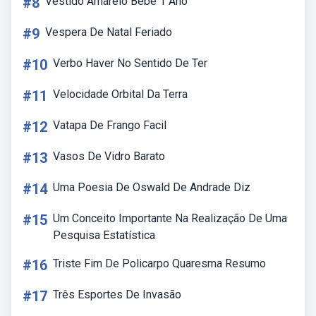
#8
Vestido Amarelo Bebê 1 Ano
#9
Vespera De Natal Feriado
#10
Verbo Haver No Sentido De Ter
#11
Velocidade Orbital Da Terra
#12
Vatapa De Frango Facil
#13
Vasos De Vidro Barato
#14
Uma Poesia De Oswald De Andrade Diz
#15
Um Conceito Importante Na Realização De Uma
Pesquisa Estatística
#16
Triste Fim De Policarpo Quaresma Resumo
#17
Três Esportes De Invasão