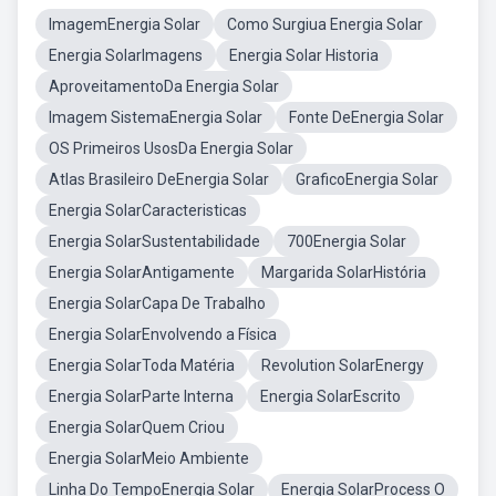
ImagemEnergia Solar
Como Surgiua Energia Solar
Energia SolarImagens
Energia Solar Historia
AproveitamentoDa Energia Solar
Imagem SistemaEnergia Solar
Fonte DeEnergia Solar
OS Primeiros UsosDa Energia Solar
Atlas Brasileiro DeEnergia Solar
GraficoEnergia Solar
Energia SolarCaracteristicas
Energia SolarSustentabilidade
700Energia Solar
Energia SolarAntigamente
Margarida SolarHistória
Energia SolarCapa De Trabalho
Energia SolarEnvolvendo a Física
Energia SolarToda Matéria
Revolution SolarEnergy
Energia SolarParte Interna
Energia SolarEscrito
Energia SolarQuem Criou
Energia SolarMeio Ambiente
Linha Do TempoEnergia Solar
Energia SolarProcess O