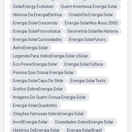
SolarEnergy Evolution
Quem Inventoua Energia Solar
Historia Da EnergiaEletrica
CriadorDa Energia Solar
Energia SolarCrescendo
Energia SolarNos Anos 2000
Energia SolarFotovoltaica
Geometria SolarNa Historia
Energia SolarCuriosidades
Energia SolarFuturo
AstroEnergia Solar
Legenda Para VideoEnergia Solar eSolar
Eco PowerEnergia Solar
Energia SolarCultura
Pessoa Que Crioua Energia Solar
Energia SolarCapa De Slide
Energia SolarTexto
Grafico SobreEnergia Solar
Imagens De Quem Crioua Energia Solar
Energia SolarQuadrinho
Citações Famosas SobreEnergia Solar
InvoltEnergia Solar
Criosidades SobreEnergia Solar
Histórico DeEnergia Solar
Energia SolarBrasil