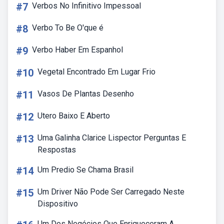
#7
Verbos No Infinitivo Impessoal
#8
Verbo To Be O'que é
#9
Verbo Haber Em Espanhol
#10
Vegetal Encontrado Em Lugar Frio
#11
Vasos De Plantas Desenho
#12
Utero Baixo E Aberto
#13
Uma Galinha Clarice Lispector Perguntas E
Respostas
#14
Um Predio Se Chama Brasil
#15
Um Driver Não Pode Ser Carregado Neste
Dispositivo
Um Dos Negócios Que Enriqueceram A