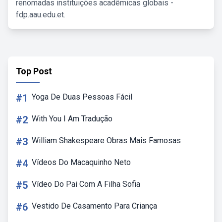
renomadas instituições acadêmicas globais -
fdp.aau.edu.et.
Top Post
#1
Yoga De Duas Pessoas Fácil
#2
With You I Am Tradução
#3
William Shakespeare Obras Mais Famosas
#4
Vídeos Do Macaquinho Neto
#5
Vídeo Do Pai Com A Filha Sofia
#6
Vestido De Casamento Para Criança