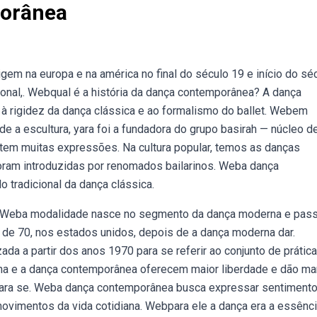
porânea
em na europa e na américa no final do século 19 e início do sé
onal,. Webqual é a história da dança contemporânea? A dança
à rigidez da dança clássica e ao formalismo do ballet. Webem
de a escultura, yara foi a fundadora do grupo basirah — núcleo d
tem muitas expressões. Na cultura popular, temos as danças
 foram introduzidas por renomados bailarinos. Weba dança
 tradicional da dança clássica.
s. Weba modalidade nasce no segmento da dança moderna e pass
 de 70, nos estados unidos, depois de a dança moderna dar.
 a partir dos anos 1970 para se referir ao conjunto de prátic
rna e a dança contemporânea oferecem maior liberdade e dão m
e para se. Weba dança contemporânea busca expressar sentiment
ovimentos da vida cotidiana. Webpara ele a dança era a essênci