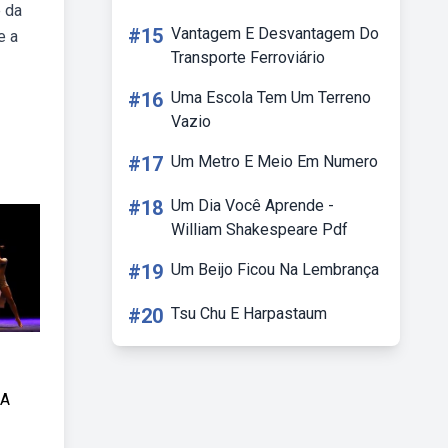
e da
#15
Vantagem E Desvantagem Do
e a
Transporte Ferroviário
#16
Uma Escola Tem Um Terreno
Vazio
#17
Um Metro E Meio Em Numero
#18
Um Dia Você Aprende -
William Shakespeare Pdf
#19
Um Beijo Ficou Na Lembrança
#20
Tsu Chu E Harpastaum
 A