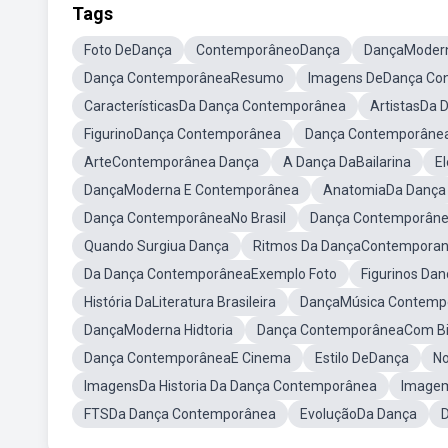
Tags
Foto DeDança
ContemporâneoDança
DançaModer
Dança ContemporâneaResumo
Imagens DeDança Co
CaracterísticasDa Dança Contemporânea
ArtistasDa
FigurinoDança Contemporânea
Dança Contemporâne
ArteContemporânea Dança
A Dança DaBailarina
E
DançaModerna E Contemporânea
AnatomiaDa Dança
Dança ContemporâneaNo Brasil
Dança Contemporâne
Quando Surgiua Dança
Ritmos Da DançaContempora
Da Dança ContemporâneaExemplo Foto
Figurinos D
História DaLiteratura Brasileira
DançaMúsica Contemp
DançaModerna Hidtoria
Dança ContemporâneaCom Bi
Dança ContemporâneaE Cinema
Estilo DeDança
N
ImagensDa Historia Da Dança Contemporânea
Imagem
FTSDa Dança Contemporânea
EvoluçãoDa Dança