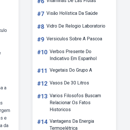
#6
Vitaminas De Las Frutas
#7
Visão Holística Da Saúde
#8
Vidro De Relogio Laboratorio
culo
#9
Versiculos Sobre A Pascoa
#10
Verbos Presente Do
e
Indicativo Em Espanhol
#11
Vegetais Do Grupo A
#12
Vasos De 30 Litros
a a
#13
Varios Filosofos Buscam
Relacionar Os Fatos
as
Historicos
argem
os e
#14
Vantagens Da Energia
a da
Termoelétrica