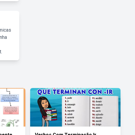
cnicas
inha
.
amente
Verbos Com Terminação Ir