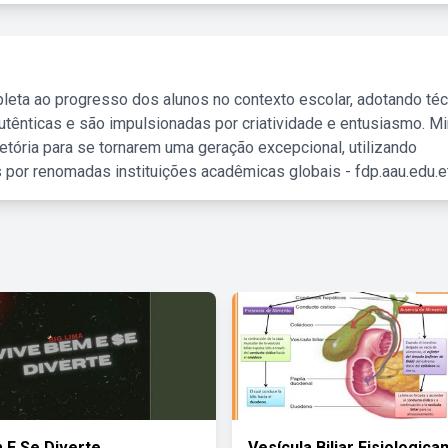
leta ao progresso dos alunos no contexto escolar, adotando té
tênticas e são impulsionadas por criatividade e entusiasmo. M
etória para se tornarem uma geração excepcional, utilizando
 por renomadas instituições acadêmicas globais - fdp.aau.edu.et
 E Se Diverte
Vesícula Biliar Fisiologic