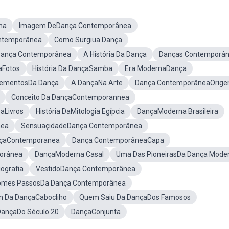
na
Imagem DeDança Contemporânea
ntemporânea
Como Surgiua Dança
 Dança Contemporânea
A História Da Dança
Danças Contemporâ
aFotos
História Da DançaSamba
Era ModernaDança
lementosDa Dança
A DançaNa Arte
Dança ContemporâneaOrig
Conceito Da DançaContemporannea
aLivros
História DaMitologia Egípcia
DançaModerna Brasileira
nea
SensuaçidadeDança Contemporânea
ançaContemporanea
Dança ContemporâneaCapa
orânea
DançaModerna Casal
Uma Das PioneirasDa Dança Mode
ografia
VestidoDança Contemporânea
omes PassosDa Dança Contemporânea
 Da DançaCabocliho
Quem Saiu Da DançaDos Famosos
DançaDo Século 20
DançaConjunta