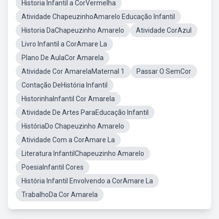
Historia Infantil a CorVermelha
Atividade ChapeuzinhoAmarelo Educação Infantil
Historia DaChapeuzinho Amarelo
Atividade CorAzul
Livro Infantil a CorAmare La
Plano De AulaCor Amarela
Atividade Cor AmarelaMaternal 1
Passar O SemCor
Contação DeHistória Infantil
HistorinhaInfantil Cor Amarela
Atividade De Artes ParaEducação Infantil
HistóriaDo Chapeuzinho Amarelo
Atividade Com a CorAmare La
Literatura InfantilChapeuzinho Amarelo
PoesiaInfantil Cores
História Infantil Envolvendo a CorAmare La
TrabalhoDa Cor Amarela